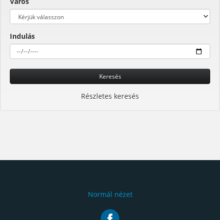
Város
Indulás
Keresés
Részletes keresés
Normál nézet