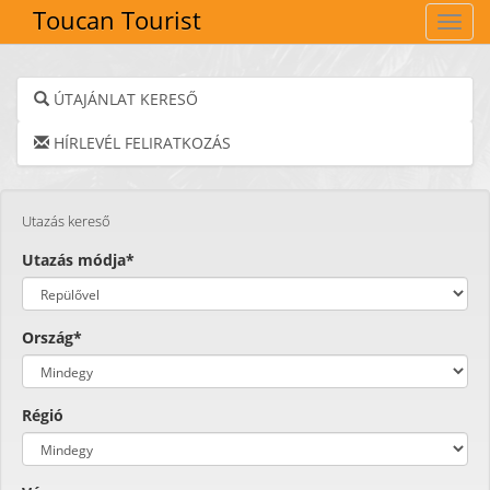
Toucan Tourist
Navig
ÚTAJÁNLAT KERESŐ
HÍRLEVÉL FELIRATKOZÁS
Utazás kereső
Utazás módja*
Ország*
Régió