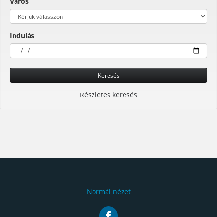
Város
Indulás
Keresés
Részletes keresés
Normál nézet