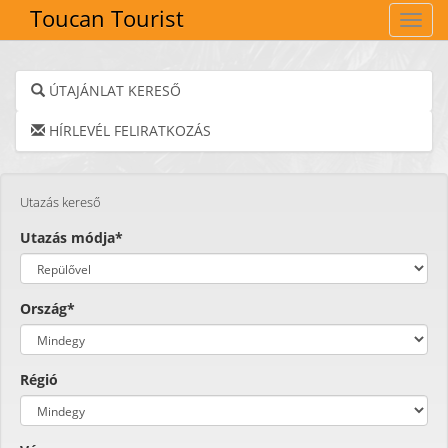
Toucan Tourist
Navig
ÚTAJÁNLAT KERESŐ
HÍRLEVÉL FELIRATKOZÁS
Utazás kereső
Utazás módja*
Ország*
Régió