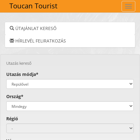
Toucan Tourist
Navig
ÚTAJÁNLAT KERESŐ
HÍRLEVÉL FELIRATKOZÁS
Utazás kereső
Utazás módja*
Ország*
Régió