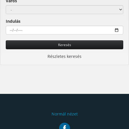
Város
Indulás
Keresés
Részletes keresés
Normál nézet