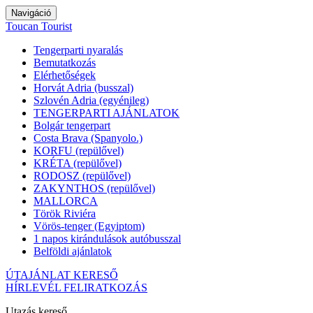
Navigáció
Toucan Tourist
Tengerparti nyaralás
Bemutatkozás
Elérhetőségek
Horvát Adria (busszal)
Szlovén Adria (egyénileg)
TENGERPARTI AJÁNLATOK
Bolgár tengerpart
Costa Brava (Spanyolo.)
KORFU (repülővel)
KRÉTA (repülővel)
RODOSZ (repülővel)
ZAKYNTHOS (repülővel)
MALLORCA
Török Riviéra
Vörös-tenger (Egyiptom)
1 napos kirándulások autóbusszal
Belföldi ajánlatok
ÚTAJÁNLAT KERESŐ
HÍRLEVÉL FELIRATKOZÁS
Utazás kereső