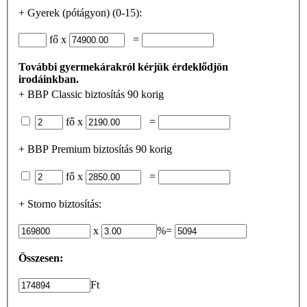
+
Gyerek (pótágyon) (0-15):
fő x
=
További gyermekárakról kérjük érdeklődjön
irodáinkban.
+
BBP Classic biztosítás 90 korig
fő x
=
+
BBP Premium biztosítás 90 korig
fő x
=
+
Storno biztosítás:
x
%=
Összesen:
Ft