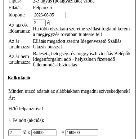
Típus:
2-3 ágyas (pótágyazható) szoba
Ellátás:
Félpanzió
Időpont:
éj
Az utazás
Ha több éjszakára szeretne szállást foglalni kérem
időtartama:
a megjegyzés rovatban tüntesse fel!
Az ár
Ellátás megadott szerint
Idegenvezető
Szállás
tartalmazza:
Utazás busszal
Baleset-, betegség- és poggyászbiztosítás
Belépők
Az ár nem
Idegenforgalmi adó - helyszínen fizetendő
tartalmazza:
Útlemondási biztosítás
Kalkuláció
Minden utazó adatait az alábbiakban megadni szíveskedjenek!
Ár:
Ft/fő félpanzióval
+
Felnőtt (akciós):
fő x
=