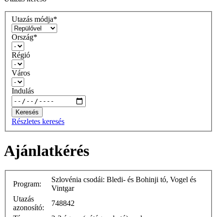
Utazás módja*
Ország*
Régió
Város
Indulás
Keresés
Részletes keresés
Ajánlatkérés
Szlovénia csodái: Bledi- és Bohinji tó, Vogel és
Program:
Vintgar
Utazás
748842
azonosító: