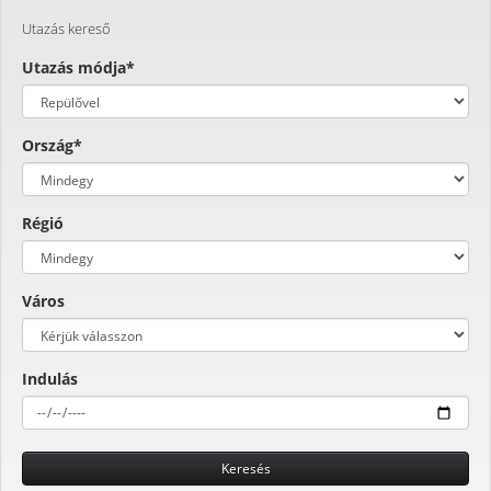
Utazás kereső
Utazás módja*
Ország*
Régió
Város
Indulás
Keresés