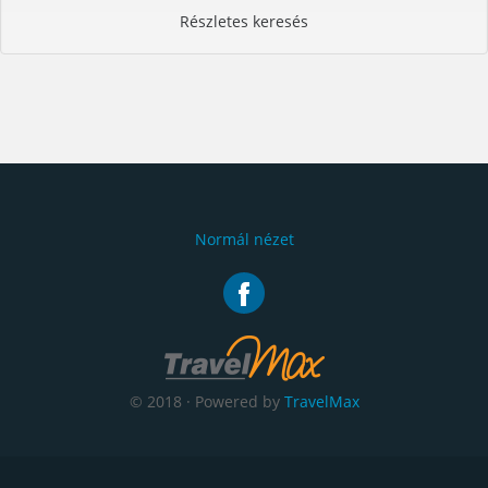
Részletes keresés
Normál nézet
© 2018 · Powered by
TravelMax