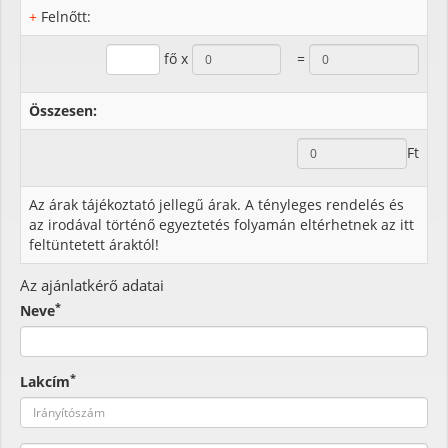
+
Felnőtt:
fő x
=
Összesen:
Ft
Az árak tájékoztató jellegű árak. A tényleges rendelés és
az irodával történő egyeztetés folyamán eltérhetnek az itt
feltüntetett áraktól!
Az ajánlatkérő adatai
*
Neve
*
Lakcím