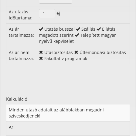
Az utazás
éj
időtartama:
Az ár
Utazás busszal
Szállás
Ellátás
tartalmazza:
megadott szerint
Telepített magyar
nyelvű képviselet
Az ár nem
Utasbiztosítás
Útlemondási biztosítás
tartalmazza:
Fakultatív programok
Kalkuláció
Minden utazó adatait az alábbiakban megadni
szíveskedjenek!
Ár: