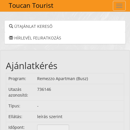
Toucan Tourist
Navig
ÚTAJÁNLAT KERESŐ
HÍRLEVÉL FELIRATKOZÁS
Ajánlatkérés
Program:
Remezzo Apartman (Busz)
Utazás
736146
azonosító:
Típus:
-
Ellátás:
leírás szerint
Időpont: