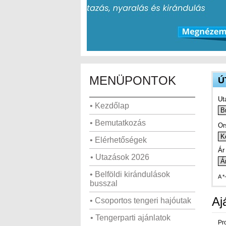
MENÜPONTOK
Ú
Ut
• Kezdőlap
• Bemutatkozás
Or
• Elérhetőségek
Ár 
• Utazások 2026
• Belföldi kirándulások
A *
busszal
Aj
• Csoportos tengeri hajóutak
• Tengerparti ajánlatok
Pr