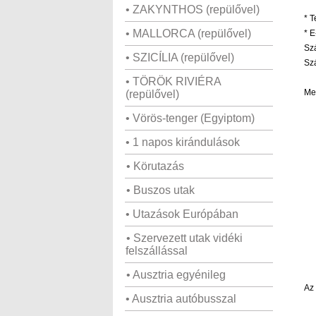
• ZAKYNTHOS (repülővel)
*
T
• MALLORCA (repülővel)
*
E-
Sz
• SZICÍLIA (repülővel)
Sz
• TÖRÖK RIVIÉRA
Me
(repülővel)
• Vörös-tenger (Egyiptom)
• 1 napos kirándulások
• Körutazás
• Buszos utak
• Utazások Európában
• Szervezett utak vidéki
felszállással
• Ausztria egyénileg
Az 
• Ausztria autóbusszal