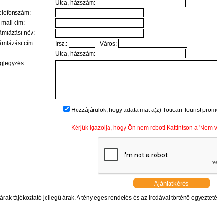
Utca, házszám:
elefonszám:
mail cím:
ámlázási név:
ámlázási cím:
Irsz.:
Város:
Utca, házszám:
gjegyzés:
Hozzájárulok, hogy adataimat a(z) Toucan Tourist prom
Kérjük igazolja, hogy Ön nem robot! Kattintson a 'Nem va
árak tájékoztató jellegű árak. A tényleges rendelés és az irodával történő egyeztetés 