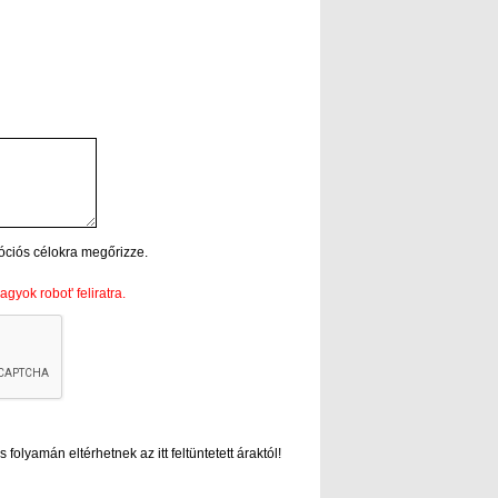
óciós célokra megőrizze.
gyok robot' feliratra.
folyamán eltérhetnek az itt feltüntetett áraktól!