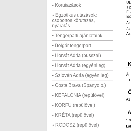
Ut
• Körutazások
Tí
Ell
• Egzotikus utazások:
Id
csoportos körutazás,
Az
nyaralás
Az
Az
• Tengerparti ajánlataink
• Bolgár tengerpart
• Horvát Adria (busszal)
K
• Horvát Adria (egyénileg)
• Szlovén Adria (egyénileg)
Ár:
+
F
• Costa Brava (Spanyolo.)
Ö
• KEFALÓNIA (repülővel)
Az 
• KORFU (repülővel)
A
• KRÉTA (repülővel)
*
N
• RODOSZ (repülővel)
La