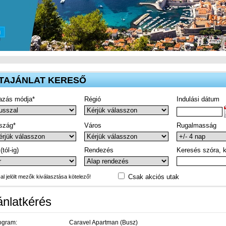
TAJÁNLAT KERESŐ
azás módja*
Régió
Indulási dátum
szág*
Város
Rugalmasság
(tól-ig)
Rendezés
Keresés szóra, k
Csak akciós utak
-al jelölt mezők kiválasztása kötelező!
ánlatkérés
ogram:
Caravel Apartman (Busz)