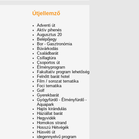
Útjellemző
Adventi út
Aktív pihenés
Augusztus 20
Belépőjegy
Bor - Gasztronómia
Búvárkodás
Családbarát
Csillagtúra
Csoportos út
Élményprogram
Fakultatív program lehetőség
Felnőtt barát hotel
Film / sorozat tematika
Foci tematika
Golf
Gyerekbarát
Gyógyfürdő - Élményfürdő -
Aquapark
Hajós kirándulás
Háziállat barát
Hegyvidék
Homokos strand
Hosszú Hétvégék
Húsvéti út
idegennyelvű program