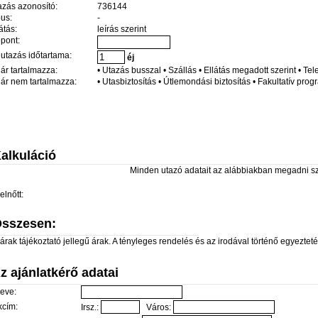
azás azonosító:
736144
pus:
-
átás:
leírás szerint
őpont:
 utazás időtartama:
éj
 ár tartalmazza:
• Utazás busszal • Szállás • Ellátás megadott szerint • Te
 ár nem tartalmazza:
• Utasbiztosítás • Útlemondási biztosítás • Fakultatív pro
alkuláció
Minden utazó adatait az alábbiakban megadni s
elnőtt:
sszesen:
árak tájékoztató jellegű árak. A tényleges rendelés és az irodával történő egyeztetés 
z ajánlatkérő adatai
eve:
kcím:
Irsz.:
Város: