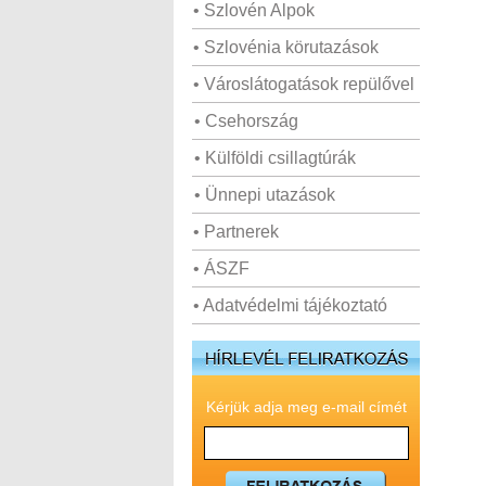
• Szlovén Alpok
• Szlovénia körutazások
• Városlátogatások repülővel
• Csehország
• Külföldi csillagtúrák
• Ünnepi utazások
• Partnerek
• ÁSZF
• Adatvédelmi tájékoztató
Kérjük adja meg e-mail címét