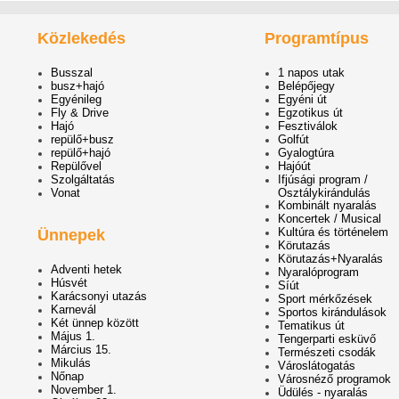
Közlekedés
Programtípus
Busszal
1 napos utak
busz+hajó
Belépőjegy
Egyénileg
Egyéni út
Fly & Drive
Egzotikus út
Hajó
Fesztiválok
repülő+busz
Golfút
repülő+hajó
Gyalogtúra
Repülővel
Hajóút
Szolgáltatás
Ifjúsági program /
Vonat
Osztálykirándulás
Kombinált nyaralás
Koncertek / Musical
Kultúra és történelem
Ünnepek
Körutazás
Körutazás+Nyaralás
Adventi hetek
Nyaralóprogram
Húsvét
Síút
Karácsonyi utazás
Sport mérkőzések
Karnevál
Sportos kirándulások
Két ünnep között
Tematikus út
Május 1.
Tengerparti esküvő
Március 15.
Természeti csodák
Mikulás
Városlátogatás
Nőnap
Városnéző programok
November 1.
Üdülés - nyaralás