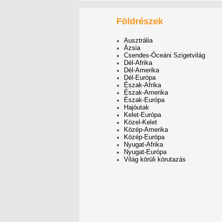
Földrészek
Ausztrália
Ázsia
Csendes-Óceáni Szigetvilág
Dél-Afrika
Dél-Amerika
Dél-Európa
Észak-Afrika
Észak-Amerika
Észak-Európa
Hajóutak
Kelet-Európa
Közel-Kelet
Közép-Amerika
Közép-Európa
Nyugat-Afrika
Nyugat-Európa
Világ körüli körutazás