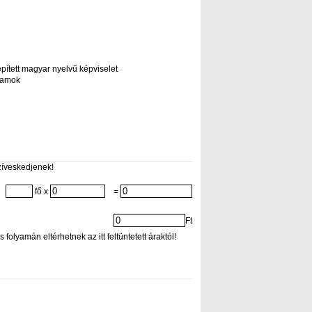
lepített magyar nyelvű képviselet
gramok
zíveskedjenek!
fő x
=
Ft
folyamán eltérhetnek az itt feltüntetett áraktól!