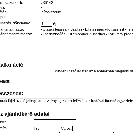
azás azonosító:
736142
pus:
-
átás:
leírás szerint
őpont:
 utazás időtartama:
éj
 ár tartalmazza:
• Utazás busszal • Szállás • Ellátás megadott szerint • Te
 ár nem tartalmazza:
• Utasbiztosítás • Útlemondási biztosítás • Fakultatív pro
alkuláció
Minden utazó adatait az alábbiakban megadni s
elnőtt:
sszesen:
árak tájékoztató jellegű árak. A tényleges rendelés és az irodával történő egyeztetés 
z ajánlatkérő adatai
eve:
kcím:
Irsz.:
Város: