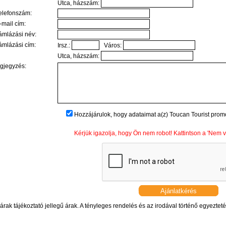
Utca, házszám:
elefonszám:
mail cím:
ámlázási név:
ámlázási cím:
Irsz.:
Város:
Utca, házszám:
gjegyzés:
Hozzájárulok, hogy adataimat a(z) Toucan Tourist prom
Kérjük igazolja, hogy Ön nem robot! Kattintson a 'Nem va
árak tájékoztató jellegű árak. A tényleges rendelés és az irodával történő egyeztetés 