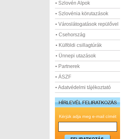
• Szlovén Alpok
• Szlovénia körutazások
• Városlátogatások repülővel
• Csehország
• Külföldi csillagtúrák
• Ünnepi utazások
• Partnerek
• ÁSZF
• Adatvédelmi tájékoztató
Kérjük adja meg e-mail címét