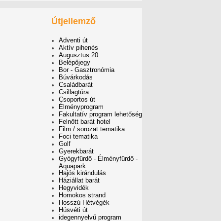
Útjellemző
Adventi út
Aktív pihenés
Augusztus 20
Belépőjegy
Bor - Gasztronómia
Búvárkodás
Családbarát
Csillagtúra
Csoportos út
Élményprogram
Fakultatív program lehetőség
Felnőtt barát hotel
Film / sorozat tematika
Foci tematika
Golf
Gyerekbarát
Gyógyfürdő - Élményfürdő -
Aquapark
Hajós kirándulás
Háziállat barát
Hegyvidék
Homokos strand
Hosszú Hétvégék
Húsvéti út
idegennyelvű program