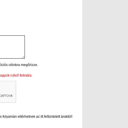
óciós célokra megőrizze.
gyok robot' feliratra.
folyamán eltérhetnek az itt feltüntetett áraktól!