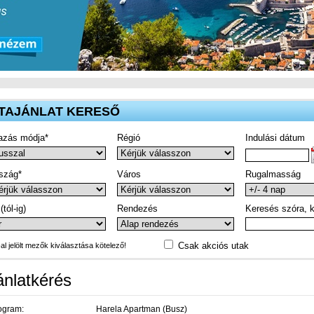
TAJÁNLAT KERESŐ
azás módja*
Régió
Indulási dátum
szág*
Város
Rugalmasság
(tól-ig)
Rendezés
Keresés szóra, k
Csak akciós utak
-al jelölt mezők kiválasztása kötelező!
ánlatkérés
ogram:
Harela Apartman (Busz)