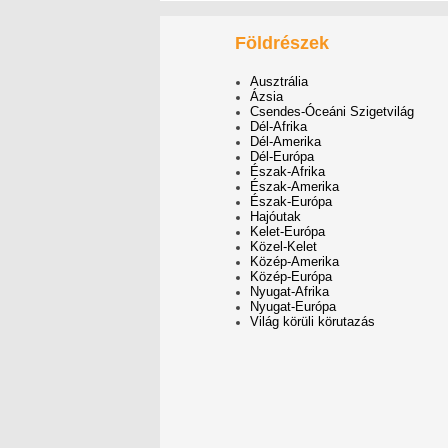
Földrészek
Ausztrália
Ázsia
Csendes-Óceáni Szigetvilág
Dél-Afrika
Dél-Amerika
Dél-Európa
Észak-Afrika
Észak-Amerika
Észak-Európa
Hajóutak
Kelet-Európa
Közel-Kelet
Közép-Amerika
Közép-Európa
Nyugat-Afrika
Nyugat-Európa
Világ körüli körutazás