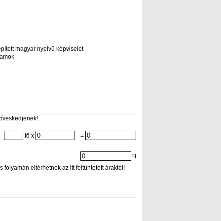
lepített magyar nyelvű képviselet
gramok
zíveskedjenek!
fő x
=
Ft
folyamán eltérhetnek az itt feltüntetett áraktól!