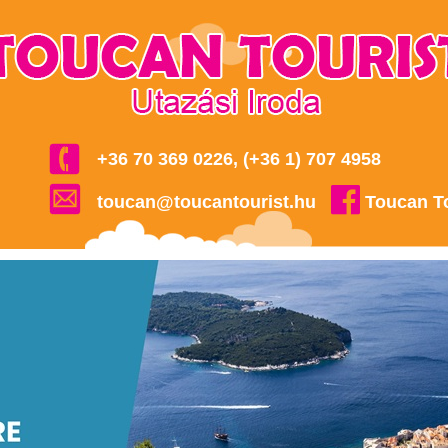
+36 70 369 0226, (+36 1) 707 4958
toucan@toucantourist.hu
Toucan T