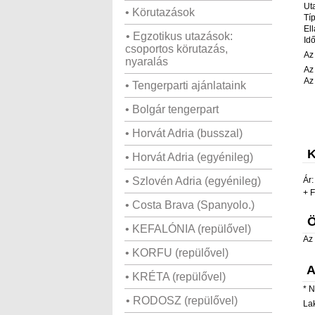
Ut
• Körutazások
Tí
Ell
• Egzotikus utazások:
Id
csoportos körutazás,
Az
nyaralás
Az
Az
• Tengerparti ajánlataink
• Bolgár tengerpart
• Horvát Adria (busszal)
K
• Horvát Adria (egyénileg)
• Szlovén Adria (egyénileg)
Ár:
+
F
• Costa Brava (Spanyolo.)
Ö
• KEFALÓNIA (repülővel)
Az 
• KORFU (repülővel)
A
• KRÉTA (repülővel)
*
N
• RODOSZ (repülővel)
La