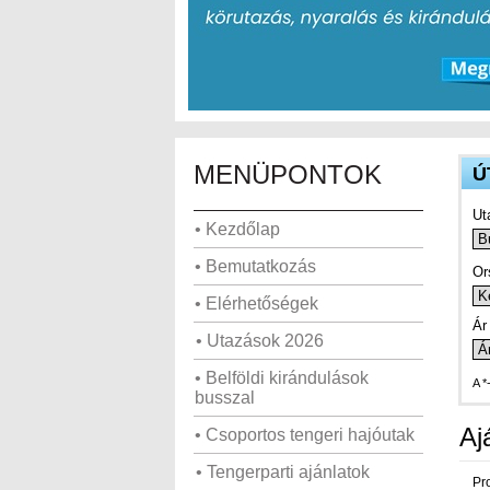
MENÜPONTOK
Ú
Ut
• Kezdőlap
• Bemutatkozás
Or
• Elérhetőségek
Ár 
• Utazások 2026
• Belföldi kirándulások
A *
busszal
Aj
• Csoportos tengeri hajóutak
• Tengerparti ajánlatok
Pr