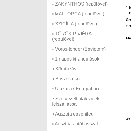
• ZAKYNTHOS (repülővel)
*
T
• MALLORCA (repülővel)
*
E-
Sz
• SZICÍLIA (repülővel)
Sz
• TÖRÖK RIVIÉRA
Me
(repülővel)
• Vörös-tenger (Egyiptom)
• 1 napos kirándulások
• Körutazás
• Buszos utak
• Utazások Európában
• Szervezett utak vidéki
felszállással
• Ausztria egyénileg
Az 
• Ausztria autóbusszal