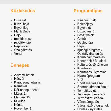
Közlekedés
Programtípus
Busszal
1 napos utak
busz+hajó
Belépőjegy
Egyénileg
Egyéni út
Fly & Drive
Egzotikus út
Hajó
Fesztiválok
repülő+busz
Golfút
repülő+hajó
Gyalogtúra
Repülővel
Hajóút
Szolgáltatás
Ifjúsági program /
Vonat
Osztálykirándulás
Kombinált nyaralás
Koncertek / Musical
Kultúra és történelem
Ünnepek
Körutazás
Körutazás+Nyaralás
Adventi hetek
Nyaralóprogram
Húsvét
Síút
Karácsonyi utazás
Sport mérkőzések
Karnevál
Sportos kirándulások
Két ünnep között
Tematikus út
Május 1.
Tengerparti esküvő
Március 15.
Természeti csodák
Mikulás
Városlátogatás
Nőnap
Városnéző programok
November 1.
Üdülés - nyaralás