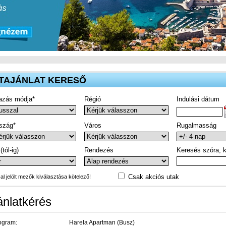
TAJÁNLAT KERESŐ
azás módja*
Régió
Indulási dátum
szág*
Város
Rugalmasság
(tól-ig)
Rendezés
Keresés szóra, k
Csak akciós utak
-al jelölt mezők kiválasztása kötelező!
ánlatkérés
ogram:
Harela Apartman (Busz)