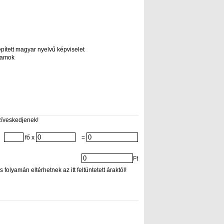
lepített magyar nyelvű képviselet
gramok
zíveskedjenek!
fő x
=
Ft
folyamán eltérhetnek az itt feltüntetett áraktól!