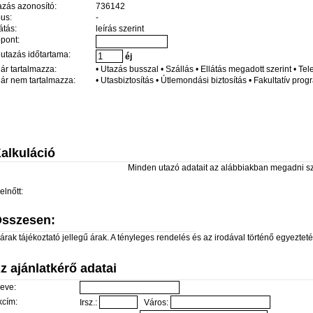
azás azonosító:
736142
pus:
-
átás:
leírás szerint
őpont:
 utazás időtartama:
éj
 ár tartalmazza:
• Utazás busszal • Szállás • Ellátás megadott szerint • Te
 ár nem tartalmazza:
• Utasbiztosítás • Útlemondási biztosítás • Fakultatív pro
alkuláció
Minden utazó adatait az alábbiakban megadni s
elnőtt:
sszesen:
árak tájékoztató jellegű árak. A tényleges rendelés és az irodával történő egyeztetés 
z ajánlatkérő adatai
eve:
kcím:
Irsz.:
Város: