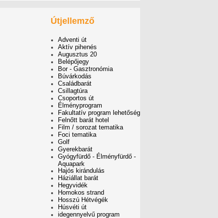
Útjellemző
Adventi út
Aktív pihenés
Augusztus 20
Belépőjegy
Bor - Gasztronómia
Búvárkodás
Családbarát
Csillagtúra
Csoportos út
Élményprogram
Fakultatív program lehetőség
Felnőtt barát hotel
Film / sorozat tematika
Foci tematika
Golf
Gyerekbarát
Gyógyfürdő - Élményfürdő -
Aquapark
Hajós kirándulás
Háziállat barát
Hegyvidék
Homokos strand
Hosszú Hétvégék
Húsvéti út
idegennyelvű program