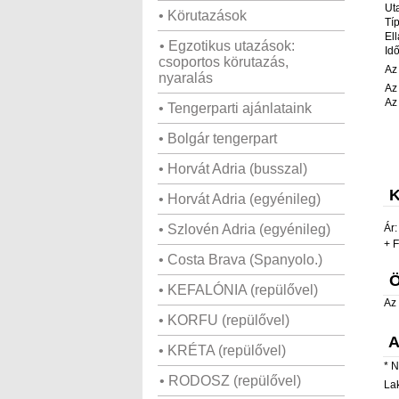
Ut
• Körutazások
Tí
Ell
• Egzotikus utazások:
Id
csoportos körutazás,
Az
nyaralás
Az
Az
• Tengerparti ajánlataink
• Bolgár tengerpart
• Horvát Adria (busszal)
K
• Horvát Adria (egyénileg)
• Szlovén Adria (egyénileg)
Ár:
+
F
• Costa Brava (Spanyolo.)
Ö
• KEFALÓNIA (repülővel)
Az 
• KORFU (repülővel)
A
• KRÉTA (repülővel)
*
N
• RODOSZ (repülővel)
La