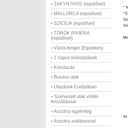
• ZAKYNTHOS (repülővel)
*
T
• MALLORCA (repülővel)
*
E-
Sz
• SZICÍLIA (repülővel)
Sz
• TÖRÖK RIVIÉRA
Me
(repülővel)
• Vörös-tenger (Egyiptom)
• 1 napos kirándulások
• Körutazás
• Buszos utak
• Utazások Európában
• Szervezett utak vidéki
felszállással
• Ausztria egyénileg
Az 
• Ausztria autóbusszal