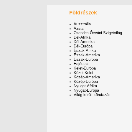
Földrészek
Ausztrália
Ázsia
Csendes-Óceáni Szigetvilág
Dél-Afrika
Dél-Amerika
Dél-Európa
Észak-Afrika
Észak-Amerika
Észak-Európa
Hajóutak
Kelet-Európa
Közel-Kelet
Közép-Amerika
Közép-Európa
Nyugat-Afrika
Nyugat-Európa
Világ körüli körutazás