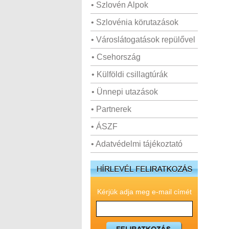
• Szlovén Alpok
• Szlovénia körutazások
• Városlátogatások repülővel
• Csehország
• Külföldi csillagtúrák
• Ünnepi utazások
• Partnerek
• ÁSZF
• Adatvédelmi tájékoztató
Kérjük adja meg e-mail címét