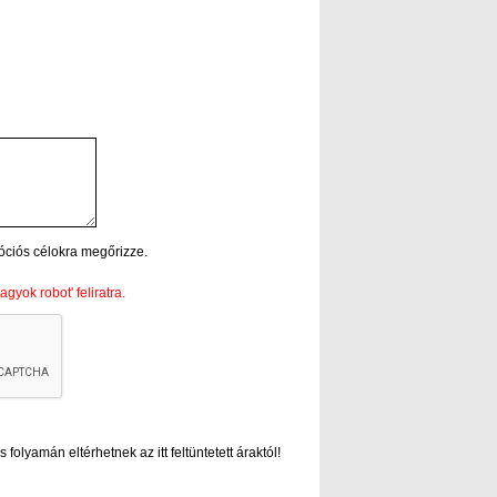
óciós célokra megőrizze.
gyok robot' feliratra.
folyamán eltérhetnek az itt feltüntetett áraktól!