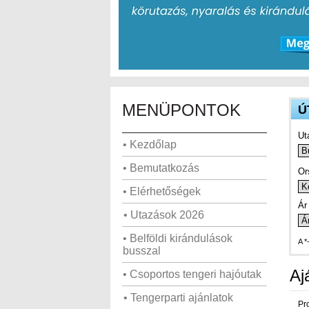
MENÜPONTOK
Ú
Ut
• Kezdőlap
• Bemutatkozás
Or
• Elérhetőségek
Ár 
• Utazások 2026
• Belföldi kirándulások
A *
busszal
Aj
• Csoportos tengeri hajóutak
• Tengerparti ajánlatok
Pr