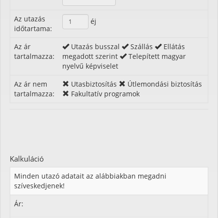
Az utazás
éj
időtartama:
Az ár
Utazás busszal
Szállás
Ellátás
tartalmazza:
megadott szerint
Telepített magyar
nyelvű képviselet
Az ár nem
Utasbiztosítás
Útlemondási biztosítás
tartalmazza:
Fakultatív programok
Kalkuláció
Minden utazó adatait az alábbiakban megadni
szíveskedjenek!
Ár: