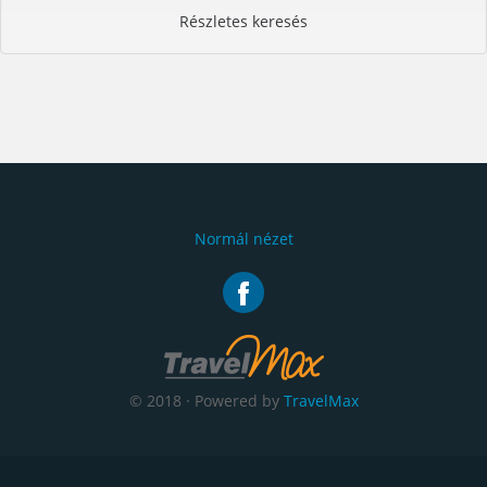
Részletes keresés
Normál nézet
© 2018 · Powered by
TravelMax