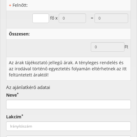
+
Felnőtt:
fő x
=
Összesen:
Ft
Az árak tájékoztató jellegű árak. A tényleges rendelés és
az irodával történő egyeztetés folyamán eltérhetnek az itt
feltüntetett áraktól!
Az ajánlatkérő adatai
*
Neve
*
Lakcím