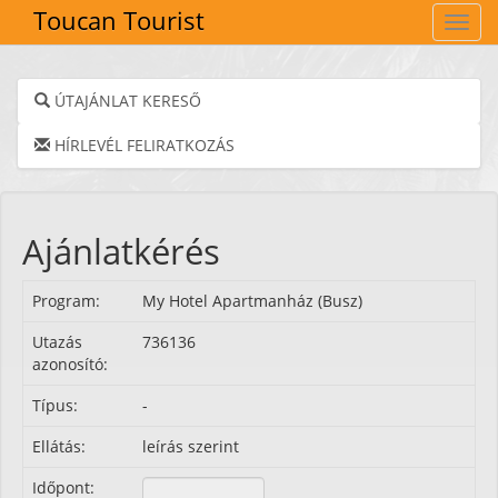
Toucan Tourist
Navig
ÚTAJÁNLAT KERESŐ
HÍRLEVÉL FELIRATKOZÁS
Ajánlatkérés
Program:
My Hotel Apartmanház (Busz)
Utazás
736136
azonosító:
Típus:
-
Ellátás:
leírás szerint
Időpont: