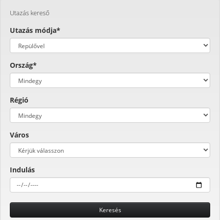
Utazás kereső
Utazás módja*
Ország*
Régió
Város
Indulás
Keresés