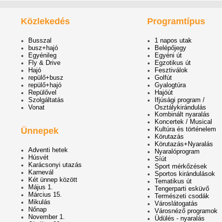
Közlekedés
Programtípus
Busszal
1 napos utak
busz+hajó
Belépőjegy
Egyénileg
Egyéni út
Fly & Drive
Egzotikus út
Hajó
Fesztiválok
repülő+busz
Golfút
repülő+hajó
Gyalogtúra
Repülővel
Hajóút
Szolgáltatás
Ifjúsági program /
Vonat
Osztálykirándulás
Kombinált nyaralás
Koncertek / Musical
Kultúra és történelem
Ünnepek
Körutazás
Körutazás+Nyaralás
Adventi hetek
Nyaralóprogram
Húsvét
Síút
Karácsonyi utazás
Sport mérkőzések
Karnevál
Sportos kirándulások
Két ünnep között
Tematikus út
Május 1.
Tengerparti esküvő
Március 15.
Természeti csodák
Mikulás
Városlátogatás
Nőnap
Városnéző programok
November 1.
Üdülés - nyaralás