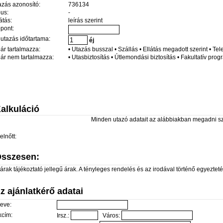
azás azonosító:
736134
pus:
-
átás:
leírás szerint
őpont:
 utazás időtartama:
éj
 ár tartalmazza:
• Utazás busszal • Szállás • Ellátás megadott szerint • Te
 ár nem tartalmazza:
• Utasbiztosítás • Útlemondási biztosítás • Fakultatív pro
alkuláció
Minden utazó adatait az alábbiakban megadni s
elnőtt:
sszesen:
árak tájékoztató jellegű árak. A tényleges rendelés és az irodával történő egyeztetés 
z ajánlatkérő adatai
eve:
kcím:
Irsz.:
Város: