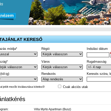
TAJÁNLAT KERESŐ
azás módja*
Régió
Indulási dátum
szág*
Város
Rugalmasság
(tól-ig)
Rendezés
Keresés szóra, k
Csak akciós utak
-al jelölt mezők kiválasztása kötelező!
ánlatkérés
ogram:
Villa Myrto Apartman (Busz)