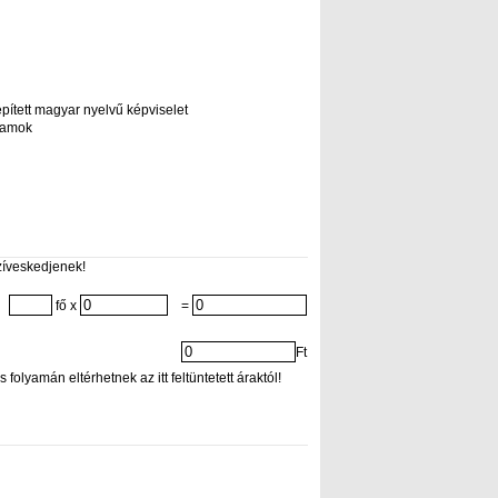
lepített magyar nyelvű képviselet
gramok
zíveskedjenek!
fő x
=
Ft
folyamán eltérhetnek az itt feltüntetett áraktól!