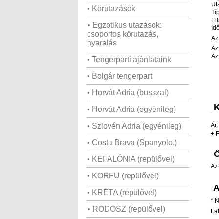
Ut
• Körutazások
Tí
Ell
• Egzotikus utazások:
Id
csoportos körutazás,
Az
nyaralás
Az
Az
• Tengerparti ajánlataink
• Bolgár tengerpart
• Horvát Adria (busszal)
K
• Horvát Adria (egyénileg)
• Szlovén Adria (egyénileg)
Ár:
+
F
• Costa Brava (Spanyolo.)
Ö
• KEFALÓNIA (repülővel)
Az 
• KORFU (repülővel)
A
• KRÉTA (repülővel)
*
N
• RODOSZ (repülővel)
La