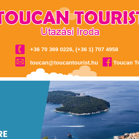
+36 70 369 0226, (+36 1) 707 4958
toucan@toucantourist.hu
Toucan T