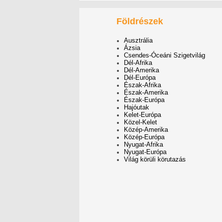
Földrészek
Ausztrália
Ázsia
Csendes-Óceáni Szigetvilág
Dél-Afrika
Dél-Amerika
Dél-Európa
Észak-Afrika
Észak-Amerika
Észak-Európa
Hajóutak
Kelet-Európa
Közel-Kelet
Közép-Amerika
Közép-Európa
Nyugat-Afrika
Nyugat-Európa
Világ körüli körutazás