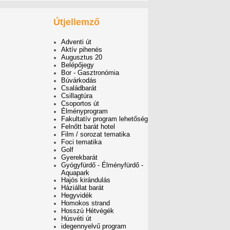
Útjellemző
Adventi út
Aktív pihenés
Augusztus 20
Belépőjegy
Bor - Gasztronómia
Búvárkodás
Családbarát
Csillagtúra
Csoportos út
Élményprogram
Fakultatív program lehetőség
Felnőtt barát hotel
Film / sorozat tematika
Foci tematika
Golf
Gyerekbarát
Gyógyfürdő - Élményfürdő -
Aquapark
Hajós kirándulás
Háziállat barát
Hegyvidék
Homokos strand
Hosszú Hétvégék
Húsvéti út
idegennyelvű program