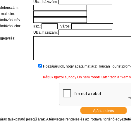
Utca, házszám:
elefonszám:
mail cím:
ámlázási név:
ámlázási cím:
Irsz.:
Város:
Utca, házszám:
gjegyzés:
Hozzájárulok, hogy adataimat a(z) Toucan Tourist prom
Kérjük igazolja, hogy Ön nem robot! Kattintson a 'Nem va
árak tájékoztató jellegű árak. A tényleges rendelés és az irodával történő egyeztetés 