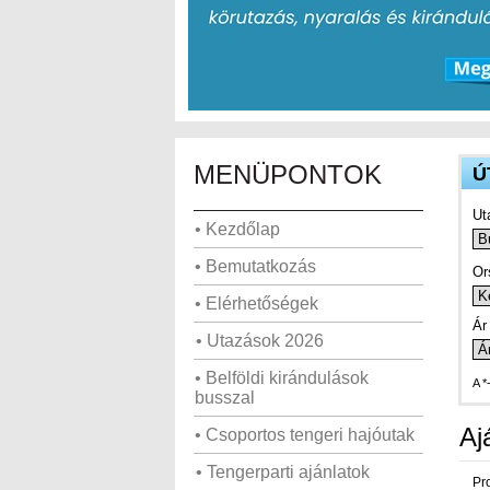
MENÜPONTOK
Ú
Ut
• Kezdőlap
• Bemutatkozás
Or
• Elérhetőségek
Ár 
• Utazások 2026
• Belföldi kirándulások
A *
busszal
Aj
• Csoportos tengeri hajóutak
• Tengerparti ajánlatok
Pr