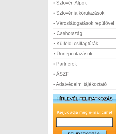
• Szlovén Alpok
• Szlovénia körutazások
• Városlátogatások repülővel
• Csehország
• Külföldi csillagtúrák
• Ünnepi utazások
• Partnerek
• ÁSZF
• Adatvédelmi tájékoztató
Kérjük adja meg e-mail címét