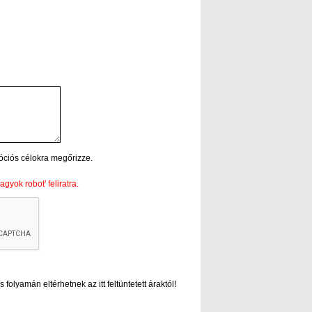
óciós célokra megőrizze.
gyok robot' feliratra.
folyamán eltérhetnek az itt feltüntetett áraktól!