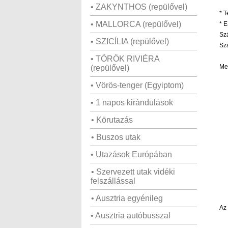
• ZAKYNTHOS (repülővel)
*
T
• MALLORCA (repülővel)
*
E-
Sz
• SZICÍLIA (repülővel)
Sz
• TÖRÖK RIVIÉRA
Me
(repülővel)
• Vörös-tenger (Egyiptom)
• 1 napos kirándulások
• Körutazás
• Buszos utak
• Utazások Európában
• Szervezett utak vidéki
felszállással
• Ausztria egyénileg
Az 
• Ausztria autóbusszal