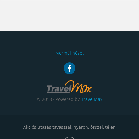
Normál nézet
© 2018 · Powered by
TravelMax
Akciós utazás tavasszal, nyáron, ősszel, télen