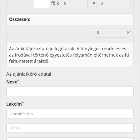
fő x
=
Összesen:
Ft
Az árak tájékoztató jellegű árak. A tényleges rendelés és
az irodával történő egyeztetés folyamán eltérhetnek az itt
feltüntetett áraktól!
Az ajánlatkérő adatai
*
Neve
*
Lakcím