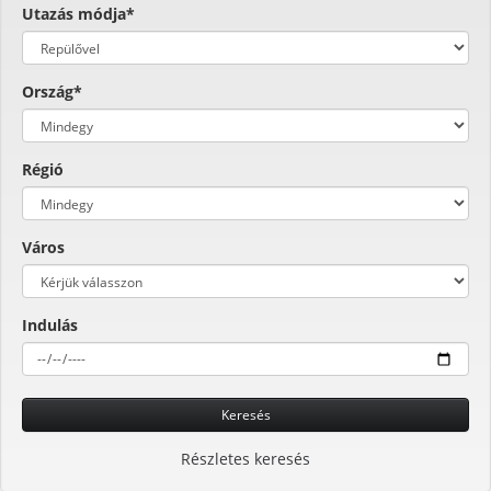
Utazás módja*
Ország*
Régió
Város
Indulás
Keresés
Részletes keresés