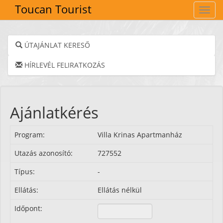
Toucan Tourist
Navig
ÚTAJÁNLAT KERESŐ
HÍRLEVÉL FELIRATKOZÁS
Ajánlatkérés
Program:
Villa Krinas Apartmanház
Utazás azonosító:
727552
Típus:
-
Ellátás:
Ellátás nélkül
Időpont: