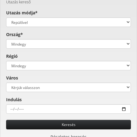
Utazás kereső
Utazás módja*
Ország*
Régió
Város
Indulás
Keresés
Részletes keresés