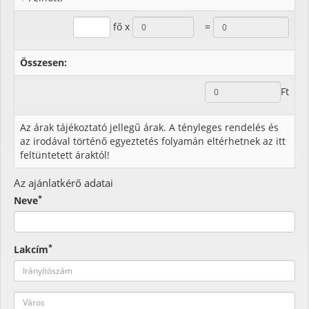
fő x
=
Összesen:
Ft
Az árak tájékoztató jellegű árak. A tényleges rendelés és
az irodával történő egyeztetés folyamán eltérhetnek az itt
feltüntetett áraktól!
Az ajánlatkérő adatai
*
Neve
*
Lakcím