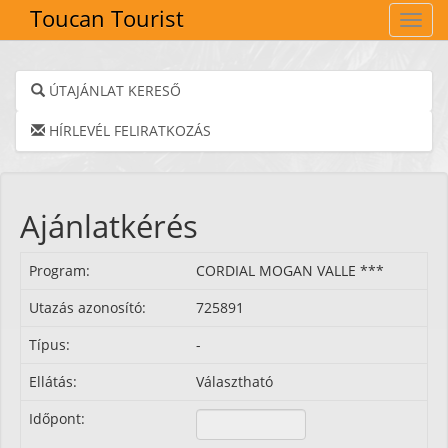
Toucan Tourist
Navig
ÚTAJÁNLAT KERESŐ
HÍRLEVÉL FELIRATKOZÁS
Ajánlatkérés
Program:
CORDIAL MOGAN VALLE ***
Utazás azonosító:
725891
Típus:
-
Ellátás:
Választható
Időpont: