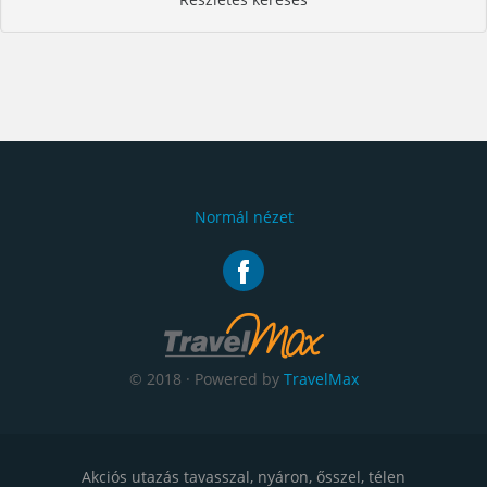
Normál nézet
© 2018 · Powered by
TravelMax
Akciós utazás tavasszal, nyáron, ősszel, télen