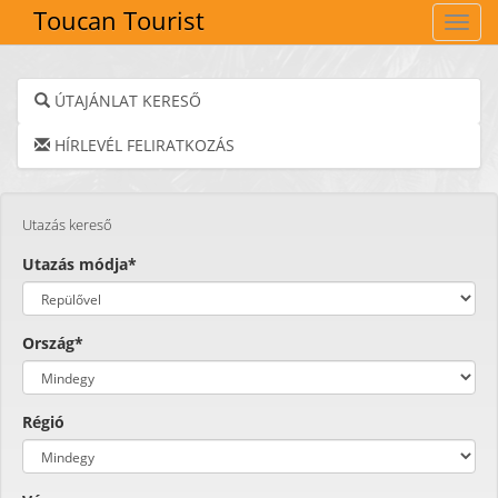
Toucan Tourist
Navig
ÚTAJÁNLAT KERESŐ
HÍRLEVÉL FELIRATKOZÁS
Utazás kereső
Utazás módja*
Ország*
Régió