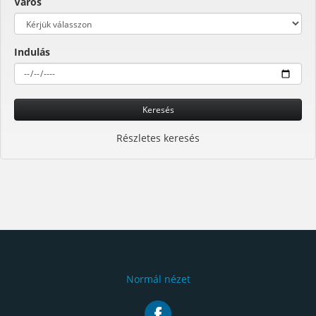
Város
Indulás
Keresés
Részletes keresés
Normál nézet