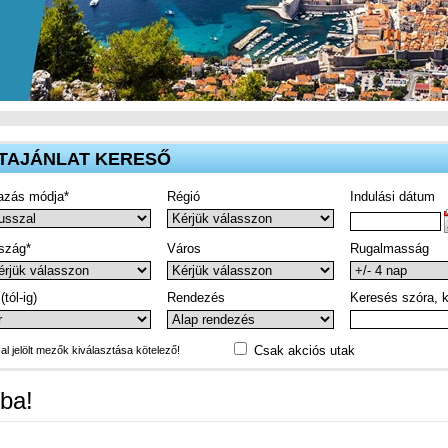
TAJÁNLAT KERESŐ
azás módja*
Régió
Indulási dátum
szág*
Város
Rugalmasság
(tól-ig)
Rendezés
Keresés szóra, k
Csak akciós utak
-al jelölt mezők kiválasztása kötelező!
ba!