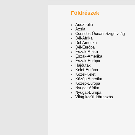
Földrészek
Ausztrália
Ázsia
Csendes-Óceáni Szigetvilág
Dél-Afrika
Dél-Amerika
Dél-Európa
Észak-Afrika
Észak-Amerika
Észak-Európa
Hajóutak
Kelet-Európa
Közel-Kelet
Közép-Amerika
Közép-Európa
Nyugat-Afrika
Nyugat-Európa
Világ körüli körutazás