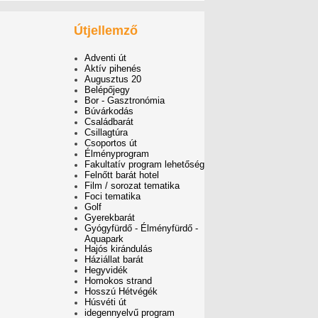
Útjellemző
Adventi út
Aktív pihenés
Augusztus 20
Belépőjegy
Bor - Gasztronómia
Búvárkodás
Családbarát
Csillagtúra
Csoportos út
Élményprogram
Fakultatív program lehetőség
Felnőtt barát hotel
Film / sorozat tematika
Foci tematika
Golf
Gyerekbarát
Gyógyfürdő - Élményfürdő -
Aquapark
Hajós kirándulás
Háziállat barát
Hegyvidék
Homokos strand
Hosszú Hétvégék
Húsvéti út
idegennyelvű program