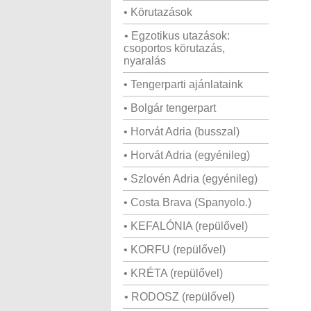
• Körutazások
• Egzotikus utazások:
csoportos körutazás,
nyaralás
• Tengerparti ajánlataink
• Bolgár tengerpart
• Horvát Adria (busszal)
• Horvát Adria (egyénileg)
• Szlovén Adria (egyénileg)
• Costa Brava (Spanyolo.)
• KEFALÓNIA (repülővel)
• KORFU (repülővel)
• KRÉTA (repülővel)
• RODOSZ (repülővel)