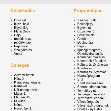
Közlekedés
Programtípus
Busszal
1 napos utak
busz+hajó
Belépőjegy
Egyénileg
Egyéni út
Fly & Drive
Egzotikus út
Hajó
Fesztiválok
repülő+busz
Golfút
repülő+hajó
Gyalogtúra
Repülővel
Hajóút
Szolgáltatás
Ifjúsági program /
Vonat
Osztálykirándulás
Kombinált nyaralás
Koncertek / Musical
Kultúra és történelem
Ünnepek
Körutazás
Körutazás+Nyaralás
Adventi hetek
Nyaralóprogram
Húsvét
Síút
Karácsonyi utazás
Sport mérkőzések
Karnevál
Sportos kirándulások
Két ünnep között
Tematikus út
Május 1.
Tengerparti esküvő
Március 15.
Természeti csodák
Mikulás
Városlátogatás
Nőnap
Városnéző programok
November 1.
Üdülés - nyaralás