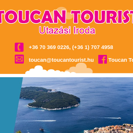
+36 70 369 0226, (+36 1) 707 4958
toucan@toucantourist.hu
Toucan T