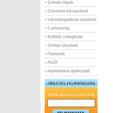
• Szlovén Alpok
• Szlovénia körutazások
• Városlátogatások repülővel
• Csehország
• Külföldi csillagtúrák
• Ünnepi utazások
• Partnerek
• ÁSZF
• Adatvédelmi tájékoztató
Kérjük adja meg e-mail címét