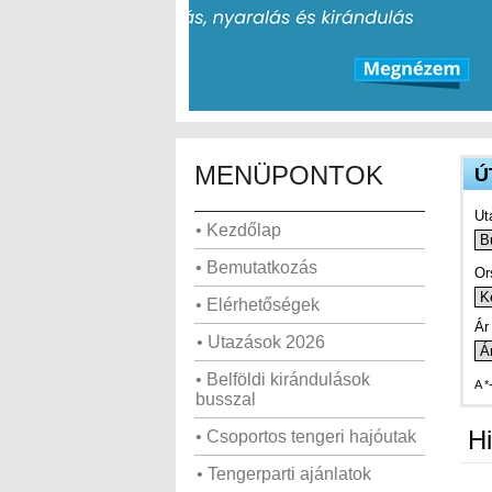
MENÜPONTOK
Ú
Ut
• Kezdőlap
• Bemutatkozás
Or
• Elérhetőségek
Ár 
• Utazások 2026
• Belföldi kirándulások
A *
busszal
Hi
• Csoportos tengeri hajóutak
• Tengerparti ajánlatok