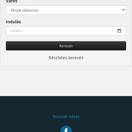
Város
Indulás
Keresés
Részletes keresés
Normál nézet