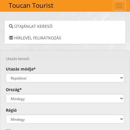
Toucan Tourist
Navig
ÚTAJÁNLAT KERESŐ
HÍRLEVÉL FELIRATKOZÁS
Utazás kereső
Utazás módja*
Ország*
Régió