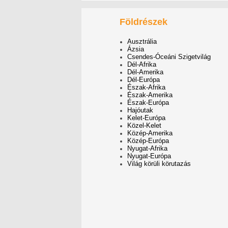
Földrészek
Ausztrália
Ázsia
Csendes-Óceáni Szigetvilág
Dél-Afrika
Dél-Amerika
Dél-Európa
Észak-Afrika
Észak-Amerika
Észak-Európa
Hajóutak
Kelet-Európa
Közel-Kelet
Közép-Amerika
Közép-Európa
Nyugat-Afrika
Nyugat-Európa
Világ körüli körutazás