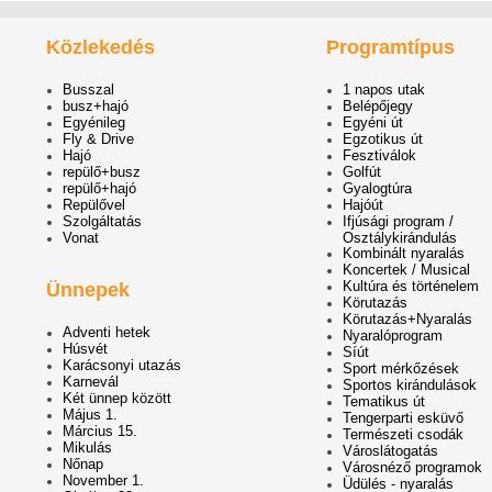
Közlekedés
Programtípus
Busszal
1 napos utak
busz+hajó
Belépőjegy
Egyénileg
Egyéni út
Fly & Drive
Egzotikus út
Hajó
Fesztiválok
repülő+busz
Golfút
repülő+hajó
Gyalogtúra
Repülővel
Hajóút
Szolgáltatás
Ifjúsági program /
Vonat
Osztálykirándulás
Kombinált nyaralás
Koncertek / Musical
Kultúra és történelem
Ünnepek
Körutazás
Körutazás+Nyaralás
Adventi hetek
Nyaralóprogram
Húsvét
Síút
Karácsonyi utazás
Sport mérkőzések
Karnevál
Sportos kirándulások
Két ünnep között
Tematikus út
Május 1.
Tengerparti esküvő
Március 15.
Természeti csodák
Mikulás
Városlátogatás
Nőnap
Városnéző programok
November 1.
Üdülés - nyaralás