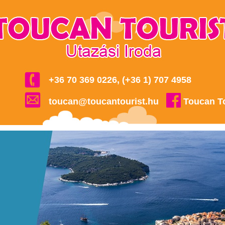
+36 70 369 0226, (+36 1) 707 4958
toucan@toucantourist.hu
Toucan T