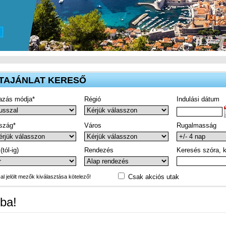
TAJÁNLAT KERESŐ
azás módja*
Régió
Indulási dátum
szág*
Város
Rugalmasság
(tól-ig)
Rendezés
Keresés szóra, k
Csak akciós utak
-al jelölt mezők kiválasztása kötelező!
ba!