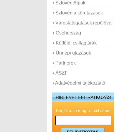
• Szlovén Alpok
• Szlovénia körutazások
• Városlátogatások repülővel
• Csehország
• Külföldi csillagtúrák
• Ünnepi utazások
• Partnerek
• ÁSZF
• Adatvédelmi tájékoztató
Kérjük adja meg e-mail címét