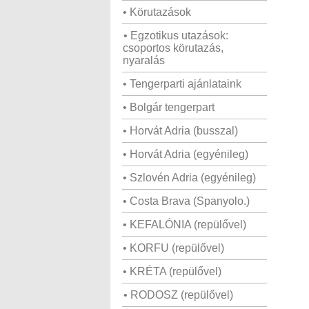
• Körutazások
• Egzotikus utazások:
csoportos körutazás,
nyaralás
• Tengerparti ajánlataink
• Bolgár tengerpart
• Horvát Adria (busszal)
• Horvát Adria (egyénileg)
• Szlovén Adria (egyénileg)
• Costa Brava (Spanyolo.)
• KEFALÓNIA (repülővel)
• KORFU (repülővel)
• KRÉTA (repülővel)
• RODOSZ (repülővel)