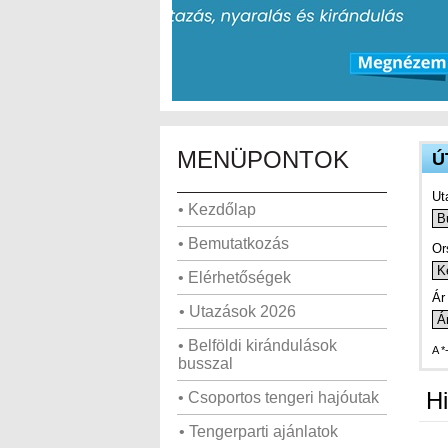
MENÜPONTOK
Ú
Ut
• Kezdőlap
• Bemutatkozás
Or
• Elérhetőségek
Ár 
• Utazások 2026
• Belföldi kirándulások
A *
busszal
Hi
• Csoportos tengeri hajóutak
• Tengerparti ajánlatok