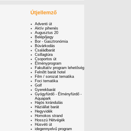
Útjellemző
Adventi út
Aktív pihenés
Augusztus 20
Belépőjegy
Bor - Gasztronómia
Búvárkodás
Családbarát
Csillagtúra
Csoportos út
Élményprogram
Fakultatív program lehetőség
Felnőtt barát hotel
Film / sorozat tematika
Foci tematika
Golf
Gyerekbarát
Gyógyfürdő - Élményfürdő -
Aquapark
Hajós kirándulás
Háziállat barát
Hegyvidék
Homokos strand
Hosszú Hétvégék
Húsvéti út
idegennyelvű program