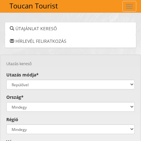
Toucan Tourist
Navig
ÚTAJÁNLAT KERESŐ
HÍRLEVÉL FELIRATKOZÁS
Utazás kereső
Utazás módja*
Ország*
Régió