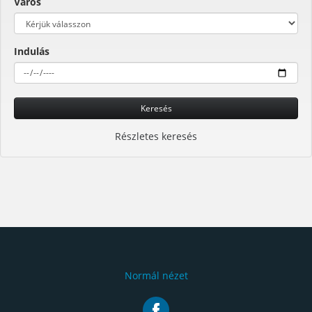
Város
Indulás
Keresés
Részletes keresés
Normál nézet