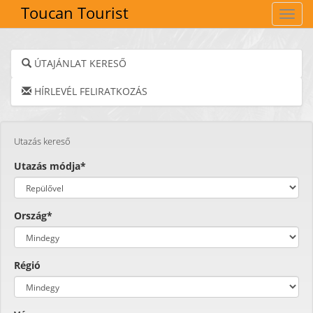
Toucan Tourist
Navig
ÚTAJÁNLAT KERESŐ
HÍRLEVÉL FELIRATKOZÁS
Utazás kereső
Utazás módja*
Ország*
Régió