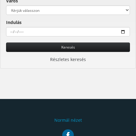
Város
Indulás
Keresés
Részletes keresés
Normál nézet