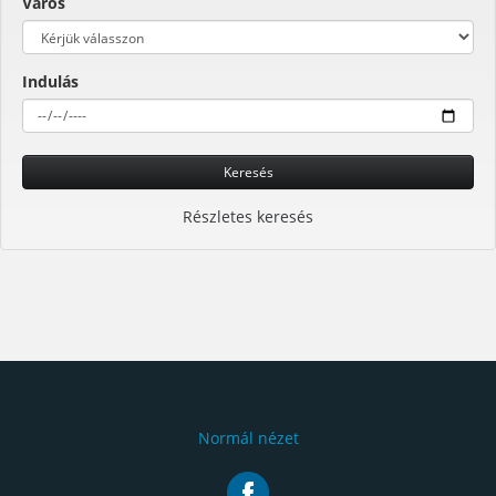
Város
Indulás
Keresés
Részletes keresés
Normál nézet