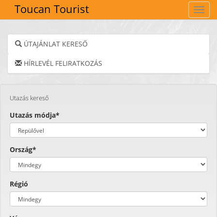
Toucan Tourist
Navig
ÚTAJÁNLAT KERESŐ
HÍRLEVÉL FELIRATKOZÁS
Utazás kereső
Utazás módja*
Ország*
Régió