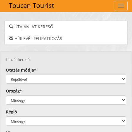
Toucan Tourist
Navig
ÚTAJÁNLAT KERESŐ
HÍRLEVÉL FELIRATKOZÁS
Utazás kereső
Utazás módja*
Ország*
Régió