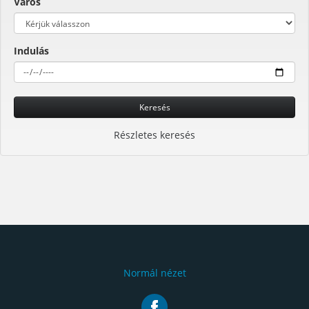
Város
Indulás
Keresés
Részletes keresés
Normál nézet