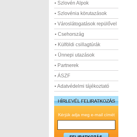
• Szlovén Alpok
• Szlovénia körutazások
• Városlátogatások repülővel
• Csehország
• Külföldi csillagtúrák
• Ünnepi utazások
• Partnerek
• ÁSZF
• Adatvédelmi tájékoztató
Kérjük adja meg e-mail címét