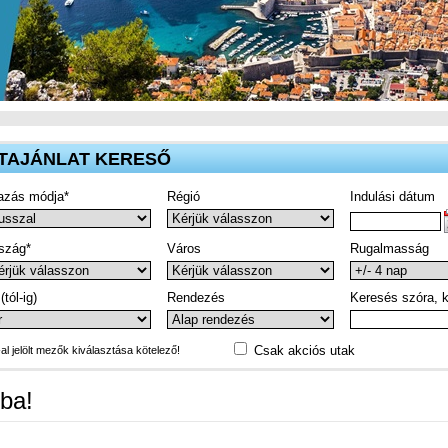
TAJÁNLAT KERESŐ
azás módja*
Régió
Indulási dátum
szág*
Város
Rugalmasság
(tól-ig)
Rendezés
Keresés szóra, k
Csak akciós utak
-al jelölt mezők kiválasztása kötelező!
ba!