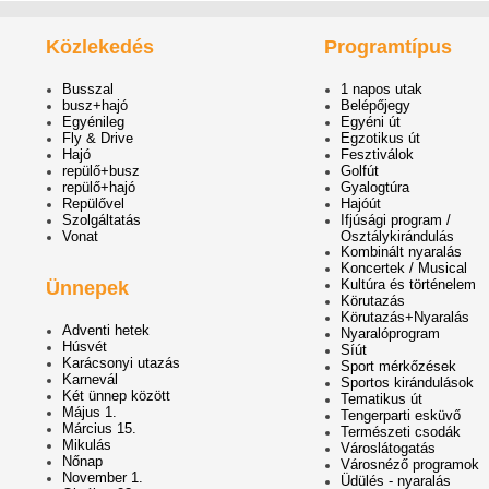
Közlekedés
Programtípus
Busszal
1 napos utak
busz+hajó
Belépőjegy
Egyénileg
Egyéni út
Fly & Drive
Egzotikus út
Hajó
Fesztiválok
repülő+busz
Golfút
repülő+hajó
Gyalogtúra
Repülővel
Hajóút
Szolgáltatás
Ifjúsági program /
Vonat
Osztálykirándulás
Kombinált nyaralás
Koncertek / Musical
Kultúra és történelem
Ünnepek
Körutazás
Körutazás+Nyaralás
Adventi hetek
Nyaralóprogram
Húsvét
Síút
Karácsonyi utazás
Sport mérkőzések
Karnevál
Sportos kirándulások
Két ünnep között
Tematikus út
Május 1.
Tengerparti esküvő
Március 15.
Természeti csodák
Mikulás
Városlátogatás
Nőnap
Városnéző programok
November 1.
Üdülés - nyaralás