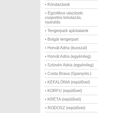
• Körutazások
• Egzotikus utazások:
csoportos körutazás,
nyaralás
• Tengerparti ajánlataink
• Bolgár tengerpart
• Horvát Adria (busszal)
• Horvát Adria (egyénileg)
• Szlovén Adria (egyénileg)
• Costa Brava (Spanyolo.)
• KEFALÓNIA (repülővel)
• KORFU (repülővel)
• KRÉTA (repülővel)
• RODOSZ (repülővel)