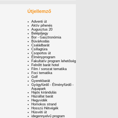
Útjellemző
Adventi út
Aktív pihenés
Augusztus 20
Belépőjegy
Bor - Gasztronómia
Búvárkodás
Családbarát
Csillagtúra
Csoportos út
Élményprogram
Fakultatív program lehetőség
Felnőtt barát hotel
Film / sorozat tematika
Foci tematika
Golf
Gyerekbarát
Gyógyfürdő - Élményfürdő -
Aquapark
Hajós kirándulás
Háziállat barát
Hegyvidék
Homokos strand
Hosszú Hétvégék
Húsvéti út
idegennyelvű program