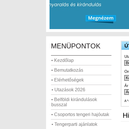
MENÜPONTOK
Ú
Ut
• Kezdőlap
• Bemutatkozás
Or
• Elérhetőségek
Ár 
• Utazások 2026
• Belföldi kirándulások
A *
busszal
Hi
• Csoportos tengeri hajóutak
• Tengerparti ajánlatok