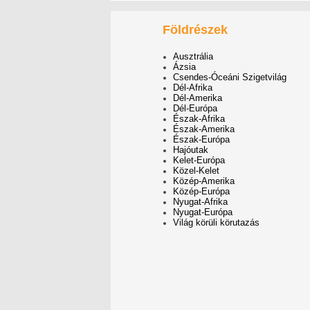
Földrészek
Ausztrália
Ázsia
Csendes-Óceáni Szigetvilág
Dél-Afrika
Dél-Amerika
Dél-Európa
Észak-Afrika
Észak-Amerika
Észak-Európa
Hajóutak
Kelet-Európa
Közel-Kelet
Közép-Amerika
Közép-Európa
Nyugat-Afrika
Nyugat-Európa
Világ körüli körutazás