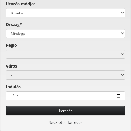
Utazás módja*
Ország*
Régió
Város
Indulás
Keresés
Részletes keresés