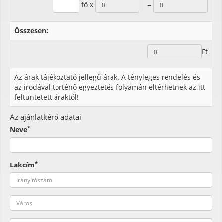
fő x
=
Összesen:
Ft
Az árak tájékoztató jellegű árak. A tényleges rendelés és
az irodával történő egyeztetés folyamán eltérhetnek az itt
feltüntetett áraktól!
Az ajánlatkérő adatai
*
Neve
*
Lakcím