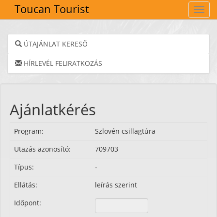
Toucan Tourist
Navig
ÚTAJÁNLAT KERESŐ
HÍRLEVÉL FELIRATKOZÁS
Ajánlatkérés
Program:
Szlovén csillagtúra
Utazás azonosító:
709703
Típus:
-
Ellátás:
leírás szerint
Időpont: