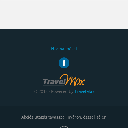
Normál nézet
© 2018 · Powered by
TravelMax
Akciós utazás tavasszal, nyáron, ősszel, télen