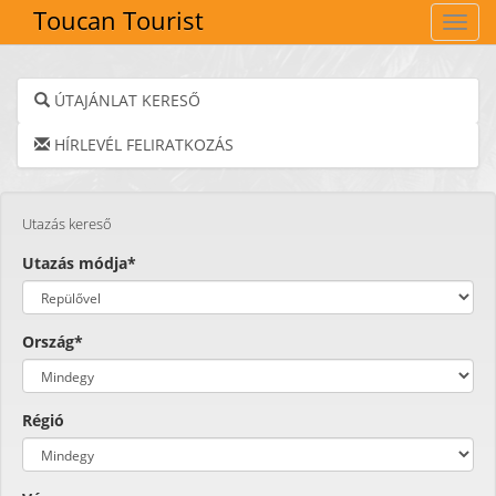
Toucan Tourist
Navig
ÚTAJÁNLAT KERESŐ
HÍRLEVÉL FELIRATKOZÁS
Utazás kereső
Utazás módja*
Ország*
Régió