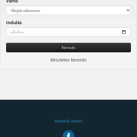
Város
Indulás
Keresés
Részletes keresés
Normál nézet