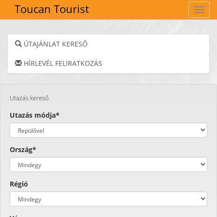
Toucan Tourist
Navig
ÚTAJÁNLAT KERESŐ
HÍRLEVÉL FELIRATKOZÁS
Utazás kereső
Utazás módja*
Ország*
Régió