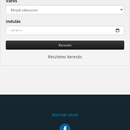
Város
Indulás
Keresés
Részletes keresés
Normál nézet