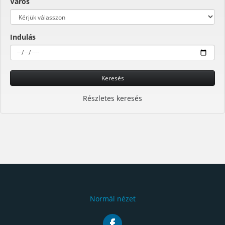
Város
Indulás
Keresés
Részletes keresés
Normál nézet