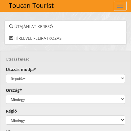
Toucan Tourist
Navig
ÚTAJÁNLAT KERESŐ
HÍRLEVÉL FELIRATKOZÁS
Utazás kereső
Utazás módja*
Ország*
Régió