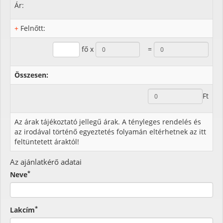
Ár:
+
Felnőtt:
fő x
=
Összesen:
Ft
Az árak tájékoztató jellegű árak. A tényleges rendelés és
az irodával történő egyeztetés folyamán eltérhetnek az itt
feltüntetett áraktól!
Az ajánlatkérő adatai
*
Neve
*
Lakcím