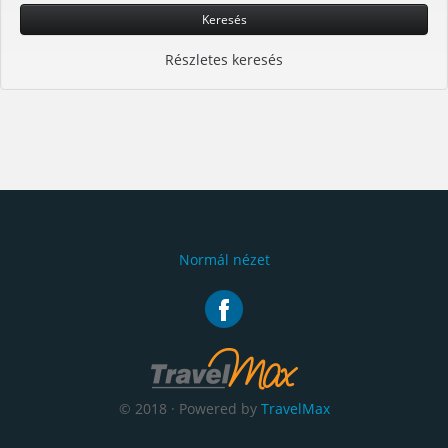
Keresés
Részletes keresés
Normál nézet
© 2018 · Powered by
TravelMax