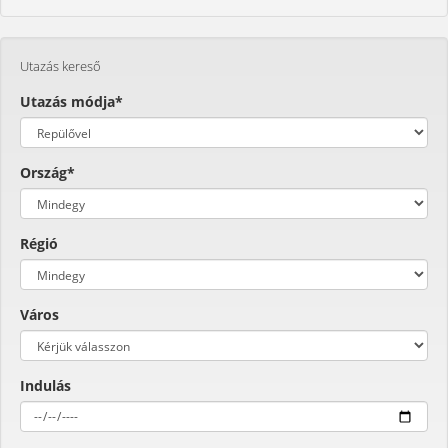
Utazás kereső
Utazás módja*
Ország*
Régió
Város
Indulás