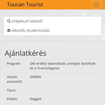
Toucan Tourist
Navig
ÚTAJÁNLAT KERESŐ
HÍRLEVÉL FELIRATKOZÁS
Ajánlatkérés
Program:
Dél-erdélyi kalandozás: pompás kastélyok
és a Transzfogaras
Utazás
690866
azonosító:
Típus:
-
Ellátás:
Reggeli