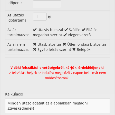
Időpont:
Az utazás
éj
időtartama:
Az ár
Utazás busszal
Szállás
Ellátás
tartalmazza:
megadott szerint
Idegenvezető
Az ár nem
Utasbiztosítás
Útlemondási biztosítás
tartalmazza:
Egyéb leírás szerint
Belépők
Vidéki felszállási lehetőségekről, kérjük, érdeklődjenek!
A felszállási helyek az indulást megelőző 7 napon belül már nem
módosíthatóak!
Kalkuláció
Minden utazó adatait az alábbiakban megadni
szíveskedjenek!