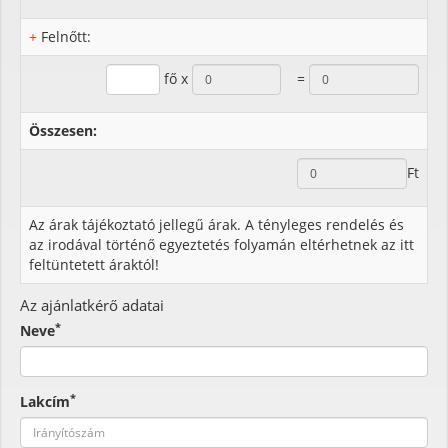
+
Felnőtt:
fő x
=
Összesen:
Ft
Az árak tájékoztató jellegű árak. A tényleges rendelés és
az irodával történő egyeztetés folyamán eltérhetnek az itt
feltüntetett áraktól!
Az ajánlatkérő adatai
*
Neve
*
Lakcím