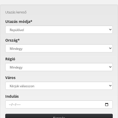
Utazás kereső
Utazás módja*
Ország*
Régió
Város
Indulás
Keresés