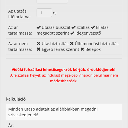
Az utazás
éj
időtartama:
Az ár
Utazás busszal
Szállás
Ellátás
tartalmazza:
megadott szerint
Idegenvezető
Az ár nem
Utasbiztosítás
Útlemondási biztosítás
tartalmazza:
Egyéb leírás szerint
Belépők
Vidéki felszállási lehetőségekről, kérjük, érdeklődjenek!
A felszállási helyek az indulást megelőző 7 napon belül már nem
módosíthatóak!
Kalkuláció
Minden utazó adatait az alábbiakban megadni
szíveskedjenek!
Ár: