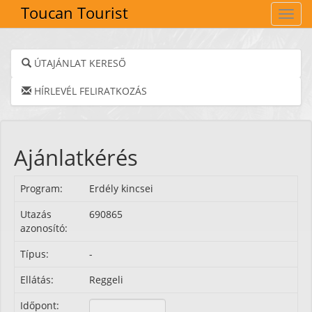
Toucan Tourist
Navig
ÚTAJÁNLAT KERESŐ
HÍRLEVÉL FELIRATKOZÁS
Ajánlatkérés
Program:
Erdély kincsei
Utazás
690865
azonosító:
Típus:
-
Ellátás:
Reggeli
Időpont: