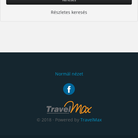
Részletes keresés
Normál nézet
© 2018 · Powered by
TravelMax