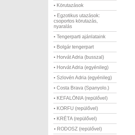
• Körutazások
• Egzotikus utazások:
csoportos körutazás,
nyaralás
• Tengerparti ajánlataink
• Bolgár tengerpart
• Horvát Adria (busszal)
• Horvát Adria (egyénileg)
• Szlovén Adria (egyénileg)
• Costa Brava (Spanyolo.)
• KEFALÓNIA (repülővel)
• KORFU (repülővel)
• KRÉTA (repülővel)
• RODOSZ (repülővel)