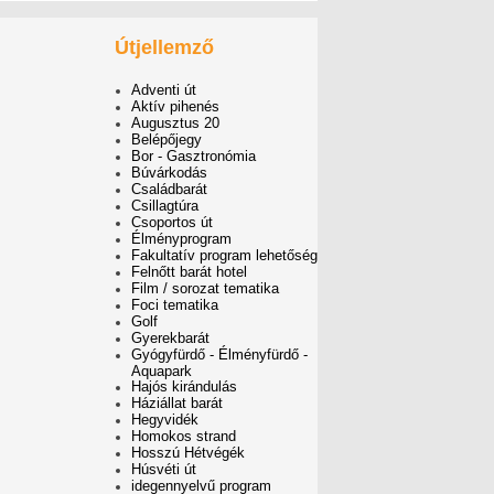
Útjellemző
Adventi út
Aktív pihenés
Augusztus 20
Belépőjegy
Bor - Gasztronómia
Búvárkodás
Családbarát
Csillagtúra
Csoportos út
Élményprogram
Fakultatív program lehetőség
Felnőtt barát hotel
Film / sorozat tematika
Foci tematika
Golf
Gyerekbarát
Gyógyfürdő - Élményfürdő -
Aquapark
Hajós kirándulás
Háziállat barát
Hegyvidék
Homokos strand
Hosszú Hétvégék
Húsvéti út
idegennyelvű program