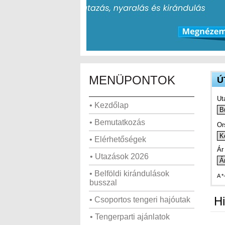
MENÜPONTOK
Ú
Ut
• Kezdőlap
• Bemutatkozás
Or
• Elérhetőségek
Ár 
• Utazások 2026
• Belföldi kirándulások
A *
busszal
Hi
• Csoportos tengeri hajóutak
• Tengerparti ajánlatok