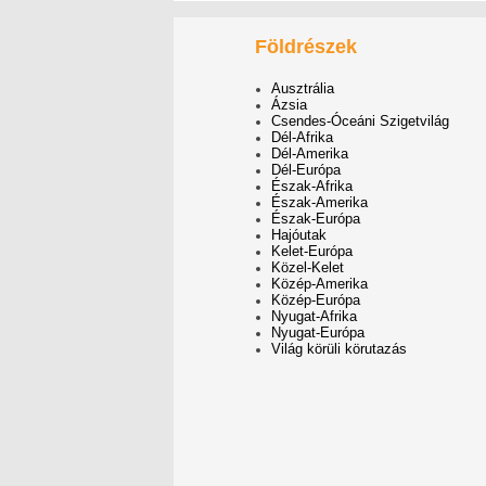
Földrészek
Ausztrália
Ázsia
Csendes-Óceáni Szigetvilág
Dél-Afrika
Dél-Amerika
Dél-Európa
Észak-Afrika
Észak-Amerika
Észak-Európa
Hajóutak
Kelet-Európa
Közel-Kelet
Közép-Amerika
Közép-Európa
Nyugat-Afrika
Nyugat-Európa
Világ körüli körutazás