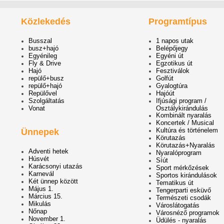
Közlekedés
Programtípus
Busszal
1 napos utak
busz+hajó
Belépőjegy
Egyénileg
Egyéni út
Fly & Drive
Egzotikus út
Hajó
Fesztiválok
repülő+busz
Golfút
repülő+hajó
Gyalogtúra
Repülővel
Hajóút
Szolgáltatás
Ifjúsági program /
Vonat
Osztálykirándulás
Kombinált nyaralás
Koncertek / Musical
Kultúra és történelem
Ünnepek
Körutazás
Körutazás+Nyaralás
Adventi hetek
Nyaralóprogram
Húsvét
Síút
Karácsonyi utazás
Sport mérkőzések
Karnevál
Sportos kirándulások
Két ünnep között
Tematikus út
Május 1.
Tengerparti esküvő
Március 15.
Természeti csodák
Mikulás
Városlátogatás
Nőnap
Városnéző programok
November 1.
Üdülés - nyaralás