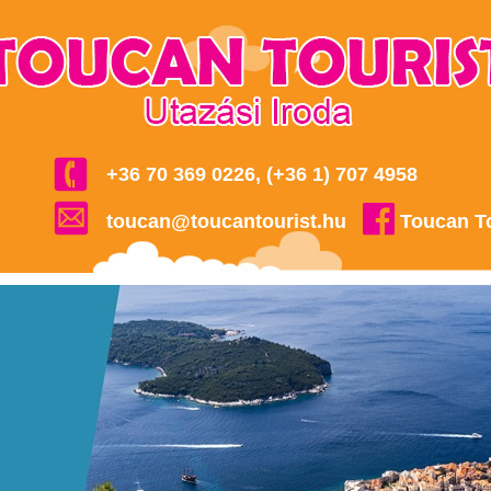
+36 70 369 0226, (+36 1) 707 4958
toucan@toucantourist.hu
Toucan T