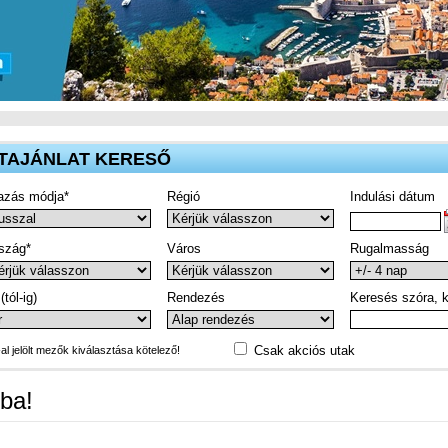
TAJÁNLAT KERESŐ
azás módja*
Régió
Indulási dátum
szág*
Város
Rugalmasság
(tól-ig)
Rendezés
Keresés szóra, k
Csak akciós utak
-al jelölt mezők kiválasztása kötelező!
ba!