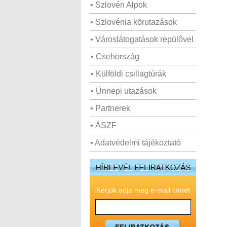
• Szlovén Alpok
• Szlovénia körutazások
• Városlátogatások repülővel
• Csehország
• Külföldi csillagtúrák
• Ünnepi utazások
• Partnerek
• ÁSZF
• Adatvédelmi tájékoztató
Kérjük adja meg e-mail címét