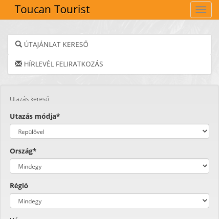
Toucan Tourist
Navig
ÚTAJÁNLAT KERESŐ
HÍRLEVÉL FELIRATKOZÁS
Utazás kereső
Utazás módja*
Ország*
Régió