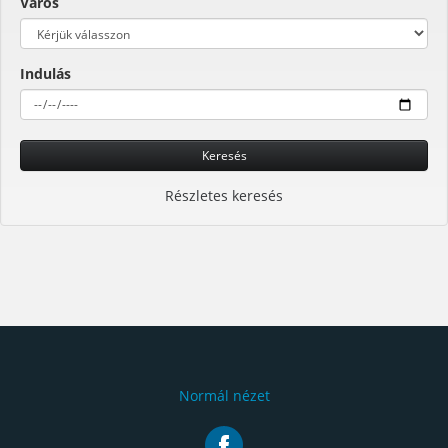
Város
Indulás
Keresés
Részletes keresés
Normál nézet