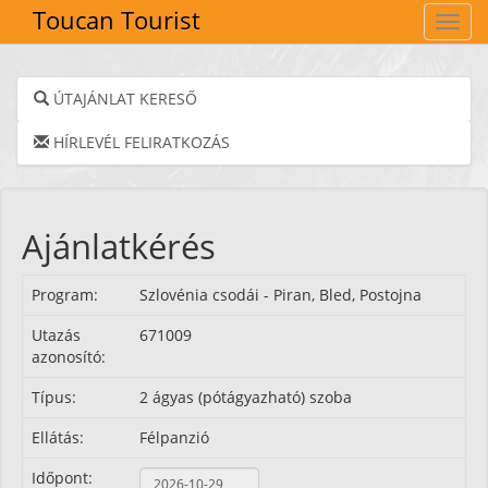
Toucan Tourist
Navig
ÚTAJÁNLAT KERESŐ
HÍRLEVÉL FELIRATKOZÁS
Ajánlatkérés
Program:
Szlovénia csodái - Piran, Bled, Postojna
Utazás
671009
azonosító:
Típus:
2 ágyas (pótágyazható) szoba
Ellátás:
Félpanzió
Időpont: