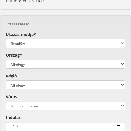
feltüntetett áraktól!
Utazás kereső
Utazás módja*
Ország*
Régió
Város
Indulás