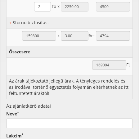
fő x
=
+
Storno biztosítás:
x
%=
Összesen:
Ft
Az árak tájékoztató jellegű árak. A tényleges rendelés és
az irodával történő egyeztetés folyamán eltérhetnek az itt
feltüntetett áraktól!
Az ajánlatkérő adatai
*
Neve
*
Lakcím