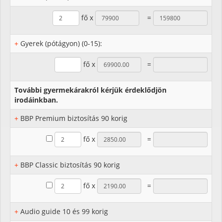
fő x
=
+
Gyerek (pótágyon) (0-15):
fő x
=
További gyermekárakról kérjük érdeklődjön
irodáinkban.
+
BBP Premium biztosítás 90 korig
fő x
=
+
BBP Classic biztosítás 90 korig
fő x
=
+
Audio guide 10 és 99 korig