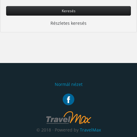
Keresés
Részletes keresés
Normál nézet
© 2018 · Powered by
TravelMax