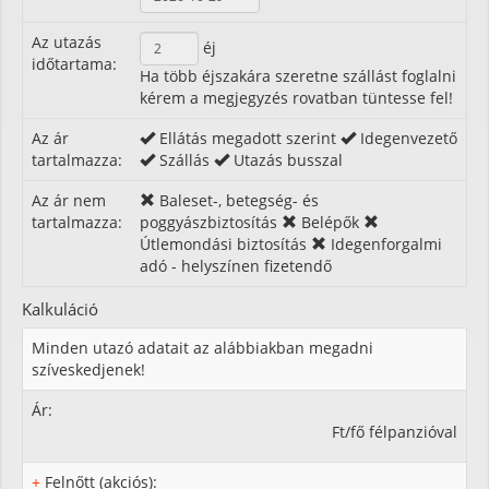
Az utazás
éj
időtartama:
Ha több éjszakára szeretne szállást foglalni
kérem a megjegyzés rovatban tüntesse fel!
Az ár
Ellátás megadott szerint
Idegenvezető
tartalmazza:
Szállás
Utazás busszal
Az ár nem
Baleset-, betegség- és
tartalmazza:
poggyászbiztosítás
Belépők
Útlemondási biztosítás
Idegenforgalmi
adó - helyszínen fizetendő
Kalkuláció
Minden utazó adatait az alábbiakban megadni
szíveskedjenek!
Ár:
Ft/fő félpanzióval
+
Felnőtt (akciós):