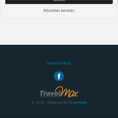
Részletes keresés
Normál nézet
© 2018 · Powered by
TravelMax