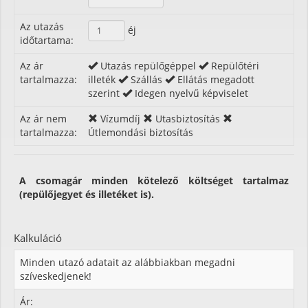
Az utazás
éj
időtartama:
Az ár
Utazás repülőgéppel
Repülőtéri
tartalmazza:
illeték
Szállás
Ellátás megadott
szerint
Idegen nyelvű képviselet
Az ár nem
Vízumdíj
Utasbiztosítás
tartalmazza:
Útlemondási biztosítás
A csomagár minden kötelező költséget tartalmaz
(repülőjegyet és illetéket is).
Kalkuláció
Minden utazó adatait az alábbiakban megadni
szíveskedjenek!
Ár: