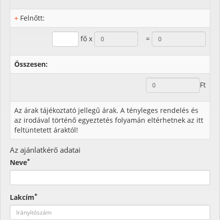
+
Felnőtt:
fő x
=
Összesen:
Ft
Az árak tájékoztató jellegű árak. A tényleges rendelés és
az irodával történő egyeztetés folyamán eltérhetnek az itt
feltüntetett áraktól!
Az ajánlatkérő adatai
*
Neve
*
Lakcím