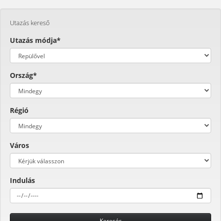
Utazás kereső
Utazás módja*
Ország*
Régió
Város
Indulás
Keresés