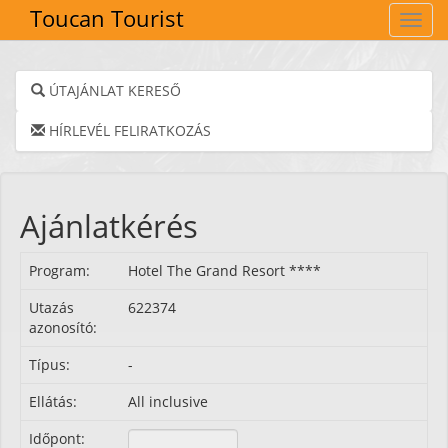
Toucan Tourist
Navig
ÚTAJÁNLAT KERESŐ
HÍRLEVÉL FELIRATKOZÁS
Ajánlatkérés
Program:
Hotel The Grand Resort ****
Utazás
622374
azonosító:
Típus:
-
Ellátás:
All inclusive
Időpont: