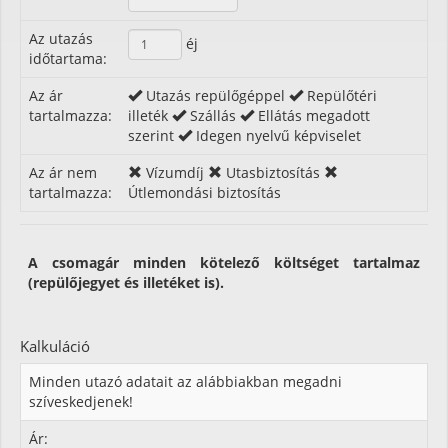
Az utazás
éj
időtartama:
Az ár
Utazás repülőgéppel
Repülőtéri
tartalmazza:
illeték
Szállás
Ellátás megadott
szerint
Idegen nyelvű képviselet
Az ár nem
Vízumdíj
Utasbiztosítás
tartalmazza:
Útlemondási biztosítás
A csomagár minden kötelező költséget tartalmaz
(repülőjegyet és illetéket is).
Kalkuláció
Minden utazó adatait az alábbiakban megadni
szíveskedjenek!
Ár: