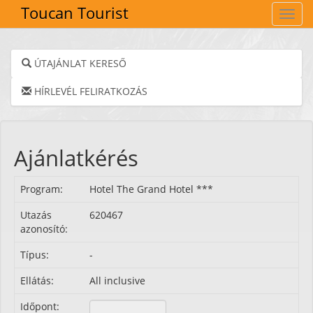
Toucan Tourist
Navig
ÚTAJÁNLAT KERESŐ
HÍRLEVÉL FELIRATKOZÁS
Ajánlatkérés
Program:
Hotel The Grand Hotel ***
Utazás
620467
azonosító:
Típus:
-
Ellátás:
All inclusive
Időpont: