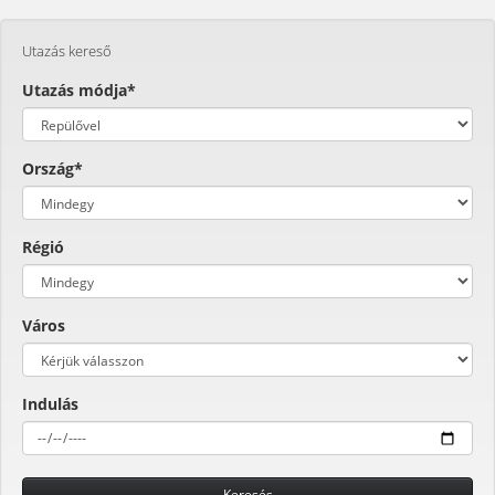
Utazás kereső
Utazás módja*
Ország*
Régió
Város
Indulás
Keresés