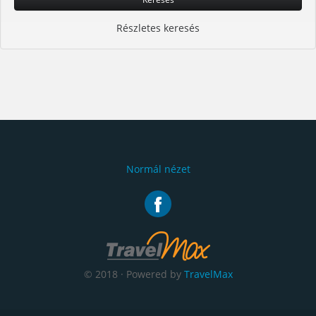
Részletes keresés
Normál nézet
© 2018 · Powered by
TravelMax