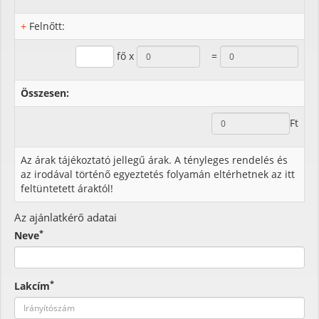
+
Felnőtt:
fő x
=
Összesen:
Ft
Az árak tájékoztató jellegű árak. A tényleges rendelés és
az irodával történő egyeztetés folyamán eltérhetnek az itt
feltüntetett áraktól!
Az ajánlatkérő adatai
*
Neve
*
Lakcím