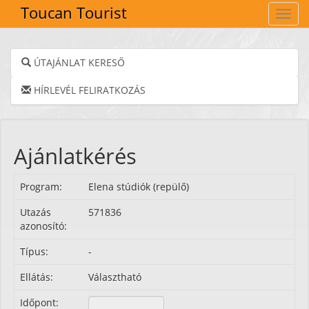
Toucan Tourist
Navig
ÚTAJÁNLAT KERESŐ
HÍRLEVÉL FELIRATKOZÁS
Ajánlatkérés
Program:
Elena stúdiók (repülő)
Utazás
571836
azonosító:
Típus:
-
Ellátás:
Választható
Időpont: