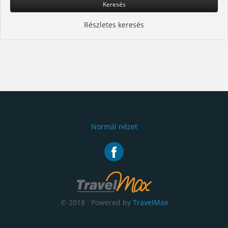
Keresés
Részletes keresés
Normál nézet
© 2018 · Powered by
TravelMax