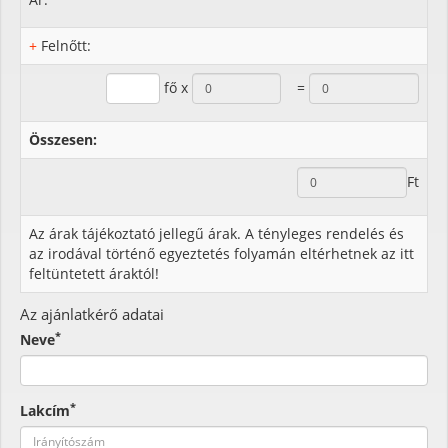
+
Felnőtt:
fő x
=
Összesen:
Ft
Az árak tájékoztató jellegű árak. A tényleges rendelés és
az irodával történő egyeztetés folyamán eltérhetnek az itt
feltüntetett áraktól!
Az ajánlatkérő adatai
*
Neve
*
Lakcím