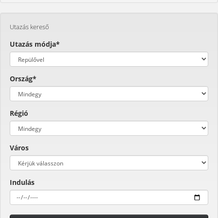
Utazás kereső
Utazás módja*
Ország*
Régió
Város
Indulás