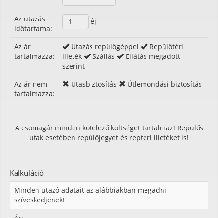
Az utazás
éj
időtartama:
Az ár
Utazás repülőgéppel
Repülőtéri
tartalmazza:
illeték
Szállás
Ellátás megadott
szerint
Az ár nem
Utasbiztosítás
Útlemondási biztosítás
tartalmazza:
A csomagár minden kötelező költséget tartalmaz! Repülős
utak esetében repülőjegyet és reptéri illetéket is!
Kalkuláció
Minden utazó adatait az alábbiakban megadni
szíveskedjenek!
Ár: