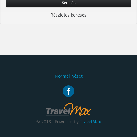
Keresés
Részletes keresés
Normál nézet
© 2018 · Powered by
TravelMax