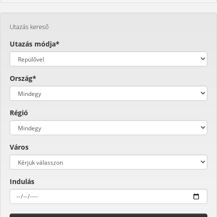
Utazás kereső
Utazás módja*
Ország*
Régió
Város
Indulás