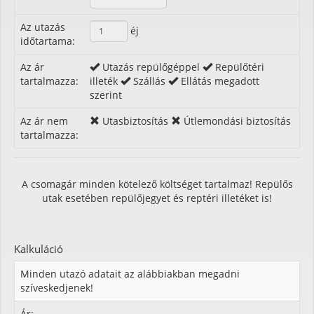
Az utazás
éj
időtartama:
Az ár
Utazás repülőgéppel
Repülőtéri
tartalmazza:
illeték
Szállás
Ellátás megadott
szerint
Az ár nem
Utasbiztosítás
Útlemondási biztosítás
tartalmazza:
A csomagár minden kötelező költséget tartalmaz! Repülős
utak esetében repülőjegyet és reptéri illetéket is!
Kalkuláció
Minden utazó adatait az alábbiakban megadni
szíveskedjenek!
Ár: