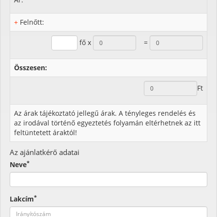
+
Felnőtt:
fő x
=
Összesen:
Ft
Az árak tájékoztató jellegű árak. A tényleges rendelés és
az irodával történő egyeztetés folyamán eltérhetnek az itt
feltüntetett áraktól!
Az ajánlatkérő adatai
*
Neve
*
Lakcím