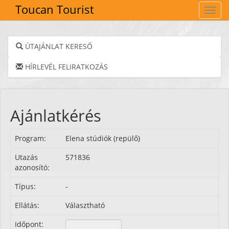
Toucan Tourist
Navig
ÚTAJÁNLAT KERESŐ
HÍRLEVÉL FELIRATKOZÁS
Ajánlatkérés
Program:
Elena stúdiók (repülő)
Utazás
571836
azonosító:
Típus:
-
Ellátás:
Választható
Időpont: