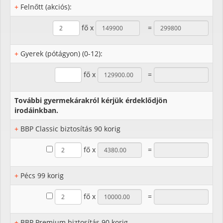
+
Felnőtt (akciós):
fő x
=
+
Gyerek (pótágyon) (0-12):
fő x
=
További gyermekárakról kérjük érdeklődjön
irodáinkban.
+
BBP Classic biztosítás 90 korig
fő x
=
+
Pécs 99 korig
fő x
=
+
BBP Premium biztosítás 90 korig