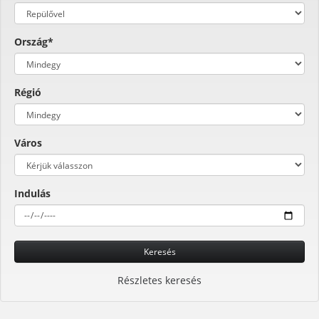
Ország*
Régió
Város
Indulás
Keresés
Részletes keresés