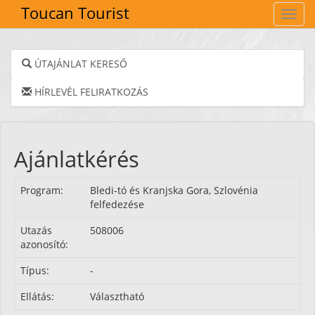
Toucan Tourist
Navig
ÚTAJÁNLAT KERESŐ
HÍRLEVÉL FELIRATKOZÁS
Ajánlatkérés
Program:
Bledi-tó és Kranjska Gora, Szlovénia
felfedezése
Utazás
508006
azonosító:
Típus:
-
Ellátás:
Választható