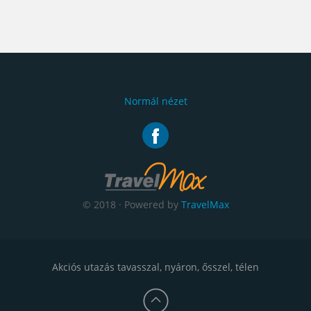
Normál nézet
© 2018 · Powered by
TravelMax
Akciós utazás tavasszal, nyáron, ősszel, télen