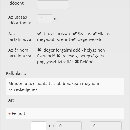
Időpont:
Az utazás
éj
időtartama:
Az ár
Utazás busszal
Szállás
Ellátás
tartalmazza:
megadott szerint
Idegenvezető
Az ár nem
Idegenforgalmi adó - helyszínen
tartalmazza:
fizetendő
Baleset-, betegség- és
poggyászbiztosítás
Belépők
Kalkuláció
Minden utazó adatait az alábbiakban megadni
szíveskedjenek!
Ár:
+
Felnőtt:
fő x
=