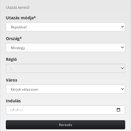
Utazás kereső
Utazás módja*
Ország*
Régió
Város
Indulás
Keresés