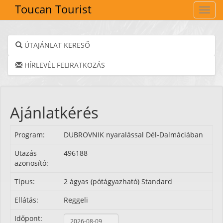
Toucan Tourist
Navig
ÚTAJÁNLAT KERESŐ
HÍRLEVÉL FELIRATKOZÁS
Ajánlatkérés
Program:
DUBROVNIK nyaralással Dél-Dalmáciában
Utazás
496188
azonosító:
Típus:
2 ágyas (pótágyazható) Standard
Ellátás:
Reggeli
Időpont: