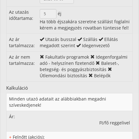
Az utazás
éj
időtartama:
Ha több éjszakára szeretne szállást foglalni
kérem a megjegyzés rovatban tüntesse fel!
Az ár
Utazás busszal
Szállás
Ellátás
tartalmazza:
megadott szerint
Idegenvezető
Az ár nem
Fakultatív programok
Idegenforgalmi
tartalmazza:
adó - helyszínen fizetendő
Baleset-,
betegség- és poggyászbiztosítás
Útlemondási biztosítás
Belépők
Kalkuláció
Minden utazó adatait az alábbiakban megadni
szíveskedjenek!
Ár:
Ft/fő reggelivel
+
Felnőtt (akciós):