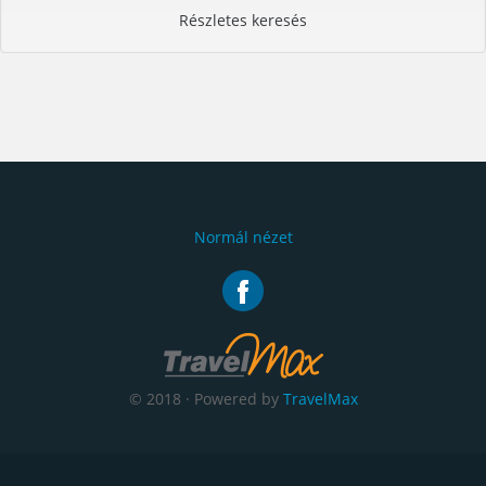
Részletes keresés
Normál nézet
© 2018 · Powered by
TravelMax