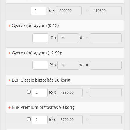
fő x
=
+
Gyerek (pótágyon) (0-12):
fő x
% =
+
Gyerek (pótágyon) (12-99):
fő x
% =
+
BBP Classic biztosítás 90 korig
fő x
=
+
BBP Premium biztosítás 90 korig
fő x
=