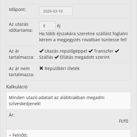
Időpont:
Az utazás
éj
időtartama:
Ha több éjszakára szeretne szállást foglalni
kérem a megjegyzés rovatban tüntesse fel!
Az ár
Utazás repülőgéppel
Transzfer
tartalmazza:
Szállás
Ellátás megadott szerint
Az ár nem
Repülőtéri illeték
tartalmazza:
Kalkuláció
Minden utazó adatait az alábbiakban megadni
szíveskedjenek!
Ár:
Ft/fő
+
Felnőtt: