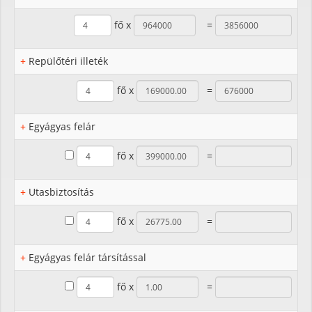
fő x
=
+
Repülőtéri illeték
fő x
=
+
Egyágyas felár
fő x
=
+
Utasbiztosítás
fő x
=
+
Egyágyas felár társítással
fő x
=