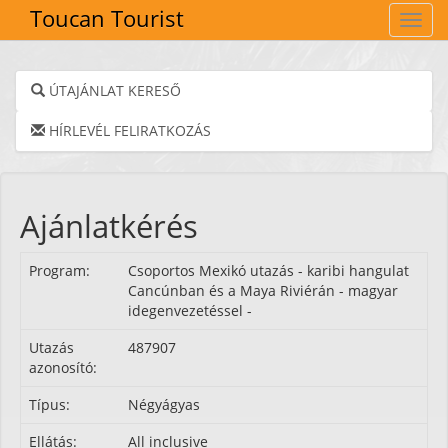
Toucan Tourist
Navig
ÚTAJÁNLAT KERESŐ
HÍRLEVÉL FELIRATKOZÁS
Ajánlatkérés
Program:
Csoportos Mexikó utazás - karibi hangulat
Cancúnban és a Maya Riviérán - magyar
idegenvezetéssel -
Utazás
487907
azonosító:
Típus:
Négyágyas
Ellátás:
All inclusive