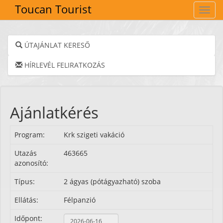
Toucan Tourist
Navig
ÚTAJÁNLAT KERESŐ
HÍRLEVÉL FELIRATKOZÁS
Ajánlatkérés
Program:
Krk szigeti vakáció
Utazás
463665
azonosító:
Típus:
2 ágyas (pótágyazható) szoba
Ellátás:
Félpanzió
Időpont: