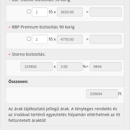
fő x
=
+
BBP Premium biztosítás 90 korig
fő x
=
+
Storno biztosítás:
x
%=
Összesen:
Ft
Az árak tájékoztató jellegű árak. A tényleges rendelés és
az irodával történő egyeztetés folyamán eltérhetnek az itt
feltüntetett áraktól!