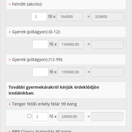
+
Felnőtt (akciós):
fő x
=
+
Gyerek (pótágyon) (0-12):
fő x
=
+
Gyerek (pótágyon) (12-99):
fő x
=
További gyermekárakról kérjük érdeklődjön
irodáinkban.
+
Tenger felőli erkély felár 99 korig
fő x
=
+
BBP Classic biztosítás 90 korig