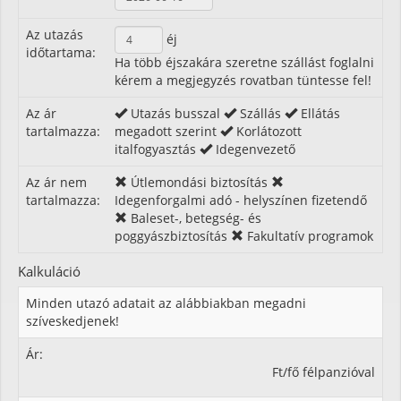
Az utazás
éj
időtartama:
Ha több éjszakára szeretne szállást foglalni
kérem a megjegyzés rovatban tüntesse fel!
Az ár
Utazás busszal
Szállás
Ellátás
tartalmazza:
megadott szerint
Korlátozott
italfogyasztás
Idegenvezető
Az ár nem
Útlemondási biztosítás
tartalmazza:
Idegenforgalmi adó - helyszínen fizetendő
Baleset-, betegség- és
poggyászbiztosítás
Fakultatív programok
Kalkuláció
Minden utazó adatait az alábbiakban megadni
szíveskedjenek!
Ár:
Ft/fő félpanzióval