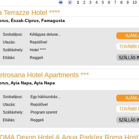
1
2
3
4
5
6
7
8
9
10
a Terrazze Hotel ****
prus, Észak-Ciprus, Famagusta
Szobatípus:
Kétágyas deluxe...
Utazás:
Repülővel
Szálláshely:
Hotel ****
Ellátás:
Reggeli
etrosana Hotel Apartments ***
prus, Ayia Napa, Ayia Napa
Szobatípus:
Egy hálószobás...
Utazás:
Repülővel
Szálláshely:
Program szerint
Ellátás:
Reggeli
OMA Dexon Hotel & Aqua Park(ex.Roma Host