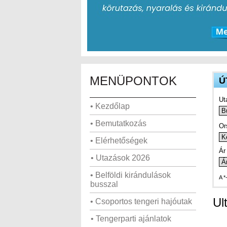
MENÜPONTOK
Ú
Ut
• Kezdőlap
• Bemutatkozás
Or
• Elérhetőségek
Ár 
• Utazások 2026
• Belföldi kirándulások
A *
busszal
Ul
• Csoportos tengeri hajóutak
• Tengerparti ajánlatok