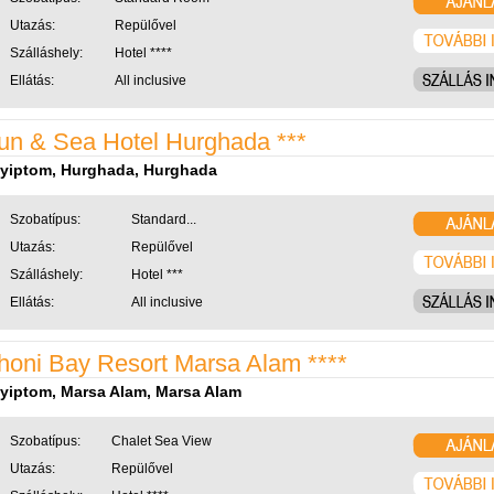
Utazás:
Repülővel
Szálláshely:
Hotel ****
Ellátás:
All inclusive
un & Sea Hotel Hurghada ***
yiptom, Hurghada, Hurghada
Szobatípus:
Standard...
Utazás:
Repülővel
Szálláshely:
Hotel ***
Ellátás:
All inclusive
honi Bay Resort Marsa Alam ****
yiptom, Marsa Alam, Marsa Alam
Szobatípus:
Chalet Sea View
Utazás:
Repülővel