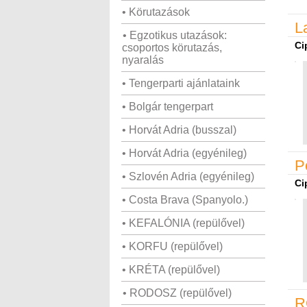
• Körutazások
L
• Egzotikus utazások:
Ci
csoportos körutazás,
nyaralás
• Tengerparti ajánlataink
• Bolgár tengerpart
• Horvát Adria (busszal)
• Horvát Adria (egyénileg)
P
• Szlovén Adria (egyénileg)
Ci
• Costa Brava (Spanyolo.)
• KEFALÓNIA (repülővel)
• KORFU (repülővel)
• KRÉTA (repülővel)
• RODOSZ (repülővel)
R