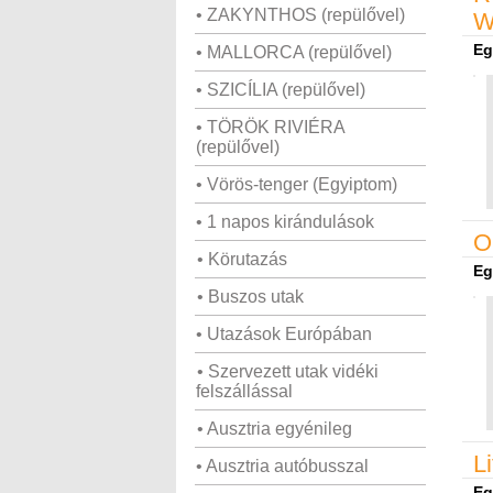
• ZAKYNTHOS (repülővel)
W
Eg
• MALLORCA (repülővel)
• SZICÍLIA (repülővel)
• TÖRÖK RIVIÉRA
(repülővel)
• Vörös-tenger (Egyiptom)
• 1 napos kirándulások
O
• Körutazás
Eg
• Buszos utak
• Utazások Európában
• Szervezett utak vidéki
felszállással
• Ausztria egyénileg
L
• Ausztria autóbusszal
Eg