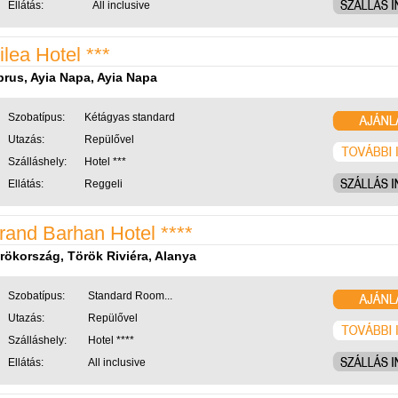
Ellátás:
All inclusive
ilea Hotel ***
prus, Ayia Napa, Ayia Napa
Szobatípus:
Kétágyas standard
Utazás:
Repülővel
Szálláshely:
Hotel ***
Ellátás:
Reggeli
rand Barhan Hotel ****
rökország, Török Riviéra, Alanya
Szobatípus:
Standard Room...
Utazás:
Repülővel
Szálláshely:
Hotel ****
Ellátás:
All inclusive