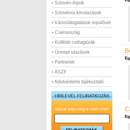
• Szlovén Alpok
• Szlovénia körutazások
• Városlátogatások repülővel
• Csehország
• Külföldi csillagtúrák
B
• Ünnepi utazások
Eg
• Partnerek
• ÁSZF
• Adatvédelmi tájékoztató
C
Kérjük adja meg e-mail címét
Eg