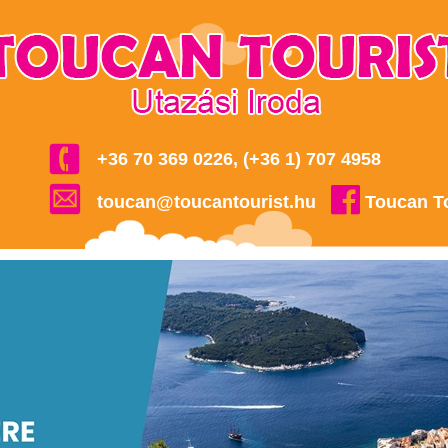
+36 70 369 0226, (+36 1) 707 4958
toucan@toucantourist.hu
Toucan T