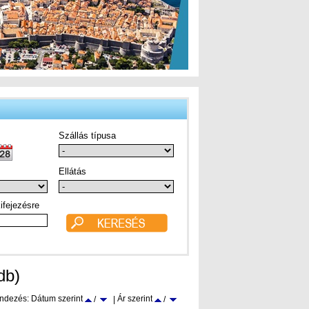
Szállás típusa
Ellátás
ifejezésre
db)
ndezés: Dátum szerint
Ár szerint
/
|
/