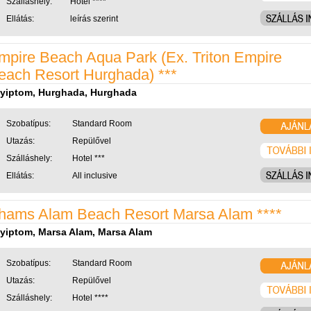
Szálláshely:
Hotel ****
Ellátás:
leírás szerint
mpire Beach Aqua Park (Ex. Triton Empire
each Resort Hurghada) ***
yiptom, Hurghada, Hurghada
Szobatípus:
Standard Room
Utazás:
Repülővel
Szálláshely:
Hotel ***
Ellátás:
All inclusive
hams Alam Beach Resort Marsa Alam ****
yiptom, Marsa Alam, Marsa Alam
Szobatípus:
Standard Room
Utazás:
Repülővel
Szálláshely:
Hotel ****