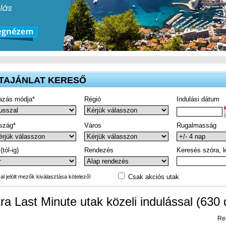
TAJÁNLAT KERESŐ
azás módja*
Régió
Indulási dátum
szág*
Város
Rugalmasság
(tól-ig)
Rendezés
Keresés szóra, k
Csak akciós utak
-al jelölt mezők kiválasztása kötelező!
tra Last Minute utak közeli indulással (630 
Re