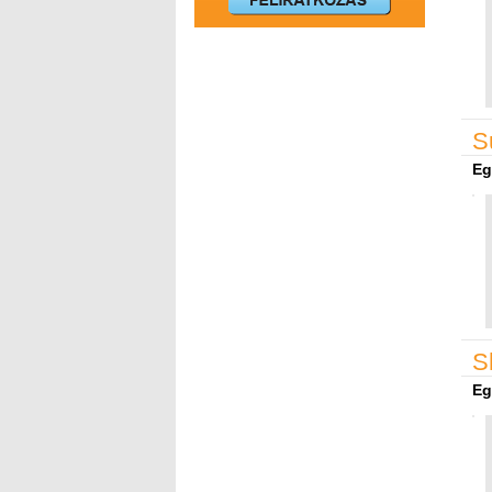
S
Eg
S
Eg