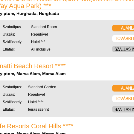
ay Aqua Park) ***
yiptom, Hurghada, Hurghada
Szobatípus:
Standard Room
Utazás:
Repülővel
Szálláshely:
Hotel ***
Ellátás:
All inclusive
natti Beach Resort ****
yiptom, Marsa Alam, Marsa Alam
Szobatípus:
Standard Garden...
Utazás:
Repülővel
Szálláshely:
Hotel ****
Ellátás:
leírás szerint
ife Resorts Coral Hills ****
yiptom, Marsa Alam, Marsa Alam