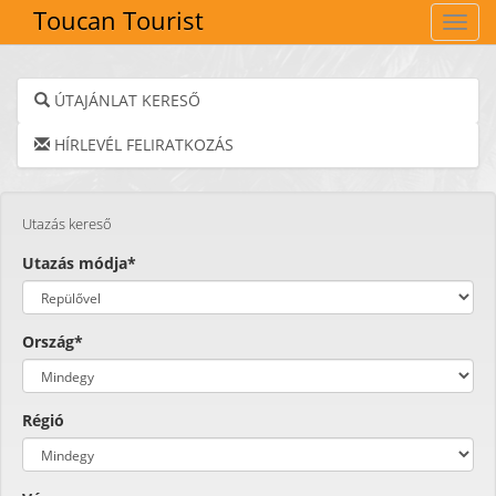
Toucan Tourist
Navig
ÚTAJÁNLAT KERESŐ
HÍRLEVÉL FELIRATKOZÁS
Utazás kereső
Utazás módja*
Ország*
Régió