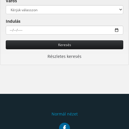
Város
Indulás
Keresés
Részletes keresés
Normál nézet