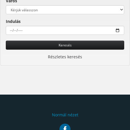
Város
Indulás
Keresés
Részletes keresés
Normál nézet