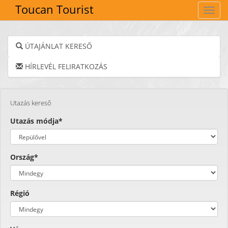
Toucan Tourist
Navig
ÚTAJÁNLAT KERESŐ
HÍRLEVÉL FELIRATKOZÁS
Utazás kereső
Utazás módja*
Ország*
Régió